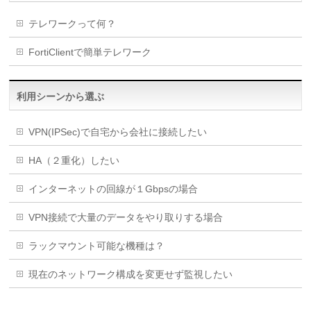
テレワークって何？
FortiClientで簡単テレワーク
利用シーンから選ぶ
VPN(IPSec)で自宅から会社に接続したい
HA（２重化）したい
インターネットの回線が１Gbpsの場合
VPN接続で大量のデータをやり取りする場合
ラックマウント可能な機種は？
現在のネットワーク構成を変更せず監視したい