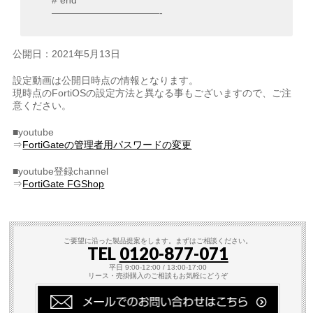
———————————-
公開日：2021年5月13日
設定動画は公開日時点の情報となります。
現時点のFortiOSの設定方法と異なる事もございますので、ご注
意ください。
■youtube
⇒
FortiGateの管理者用パスワードの変更
■youtube登録channel
⇒
FortiGate FGShop
ご要望に沿った製品提案をします。まずはご相談ください。
TEL
0120-877-071
平日 9:00-12:00 / 13:00-17:00
リース・売掛購入のご相談もお気軽にどうぞ