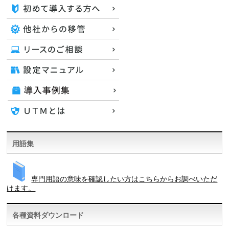
用語集
専門用語の意味を確認したい方はこちらからお調べいただ
けます。
各種資料ダウンロード