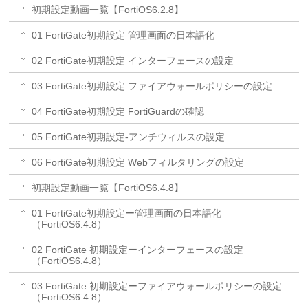
初期設定動画一覧【FortiOS6.2.8】
01 FortiGate初期設定 管理画面の日本語化
02 FortiGate初期設定 インターフェースの設定
03 FortiGate初期設定 ファイアウォールポリシーの設定
04 FortiGate初期設定 FortiGuardの確認
05 FortiGate初期設定-アンチウィルスの設定
06 FortiGate初期設定 Webフィルタリングの設定
初期設定動画一覧【FortiOS6.4.8】
01 FortiGate初期設定ー管理画面の日本語化
（FortiOS6.4.8）
02 FortiGate 初期設定ーインターフェースの設定
（FortiOS6.4.8）
03 FortiGate 初期設定ーファイアウォールポリシーの設定
（FortiOS6.4.8）