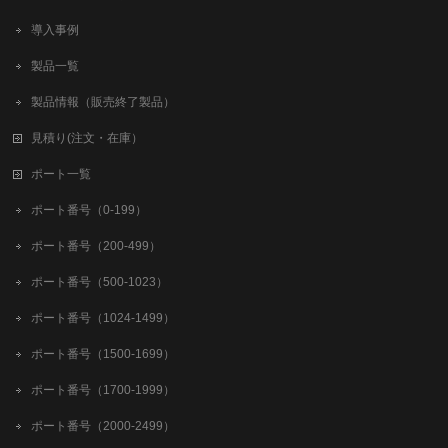
導入事例
製品一覧
製品情報（販売終了製品）
見積り(注文・在庫）
ポート一覧
ポート番号（0-199）
ポート番号（200-499）
ポート番号（500-1023）
ポート番号（1024-1499）
ポート番号（1500-1699）
ポート番号（1700-1999）
ポート番号（2000-2499）