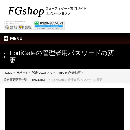
MENU
FortiGateの管理者用パスワードの変
更
HOME
»
サポート
»
設定マニュアル
»
FortiGate設定動画
»
設定変更動画一覧（FortiGate編）
»
FortiGateの管理者用パスワードの変更