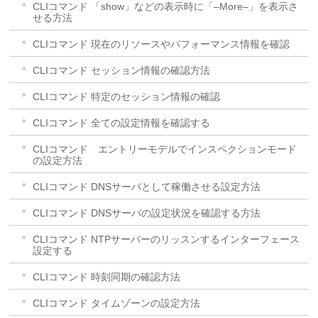
CLIコマンド 「show」などの表示時に「–More–」を表示さ
せる方法
CLIコマンド 現在のリソースやパフォーマンス情報を確認
CLIコマンド セッション情報の確認方法
CLIコマンド 特定のセッション情報の確認
CLIコマンド 全ての設定情報を確認する
CLIコマンド エントリーモデルでインスペクションモード
の設定方法
CLIコマンド DNSサーバとして稼働させる設定方法
CLIコマンド DNSサーバの設定状況を確認する方法
CLIコマンド NTPサーバーのリッスンするインターフェース
設定する
CLIコマンド 時刻同期の確認方法
CLIコマンド タイムゾーンの設定方法