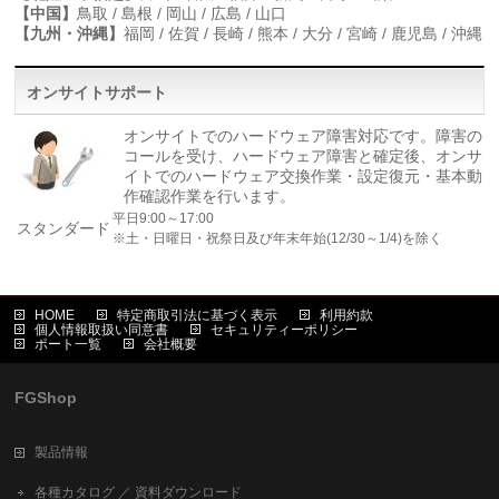
【中国】
鳥取 / 島根 / 岡山 / 広島 / 山口
【九州・沖縄】
福岡 / 佐賀 / 長崎 / 熊本 / 大分 / 宮崎 / 鹿児島 / 沖縄
オンサイトサポート
オンサイトでのハードウェア障害対応です。障害の
コールを受け、ハードウェア障害と確定後、オンサ
イトでのハードウェア交換作業・設定復元・基本動
作確認作業を行います。
平日9:00～17:00
スタンダード
※土・日曜日・祝祭日及び年末年始(12/30～1/4)を除く
HOME
特定商取引法に基づく表示
利用約款
個人情報取扱い同意書
セキュリティーポリシー
ポート一覧
会社概要
FGShop
製品情報
各種カタログ ／ 資料ダウンロード