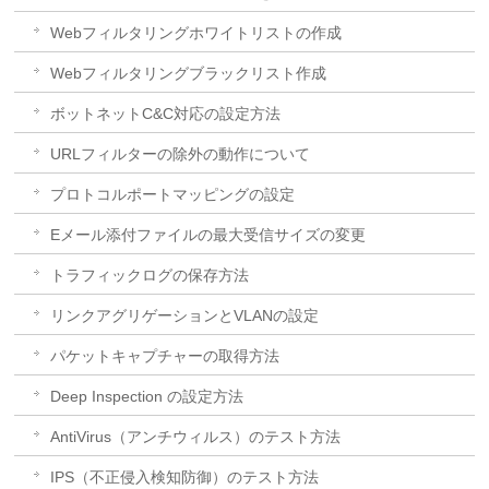
Webフィルタリングホワイトリストの作成
Webフィルタリングブラックリスト作成
ボットネットC&C対応の設定方法
URLフィルターの除外の動作について
プロトコルポートマッピングの設定
Eメール添付ファイルの最大受信サイズの変更
トラフィックログの保存方法
リンクアグリゲーションとVLANの設定
パケットキャプチャーの取得方法
Deep Inspection の設定方法
AntiVirus（アンチウィルス）のテスト方法
IPS（不正侵入検知防御）のテスト方法