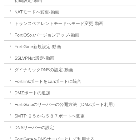
初期設定-動画
NATモードへ変更-動画
トランスペアレントモードへモード変更-動画
FortiOSのバージョンアップ-動画
FortiGate新規設定-動画
SSLVPNの設定-動画
ダイナミックDNSの設定-動画
FortilinkポートをLanポートに統合
DMZポートの追加
FortiGateのサーバーの公開方法（DMZポート利用）
SMTP ２５から５８７ポートへ変更
DNSサーバーの設定
FortiGateをDNSサーバーとして利用する