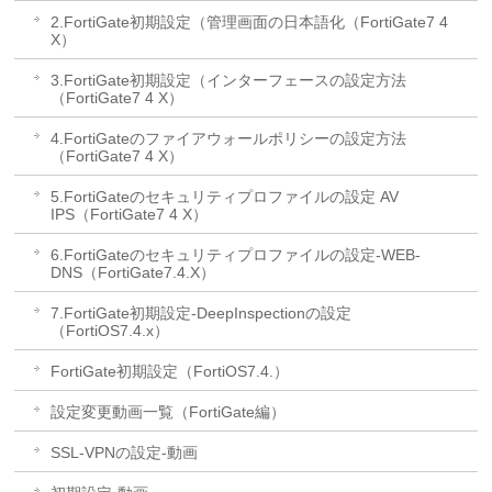
2.FortiGate初期設定（管理画面の日本語化（FortiGate7 4
X）
3.FortiGate初期設定（インターフェースの設定方法
（FortiGate7 4 X）
4.FortiGateのファイアウォールポリシーの設定方法
（FortiGate7 4 X）
5.FortiGateのセキュリティプロファイルの設定 AV
IPS（FortiGate7 4 X）
6.FortiGateのセキュリティプロファイルの設定-WEB-
DNS（FortiGate7.4.X）
7.FortiGate初期設定-DeepInspectionの設定
（FortiOS7.4.x）
FortiGate初期設定（FortiOS7.4.）
設定変更動画一覧（FortiGate編）
SSL-VPNの設定-動画