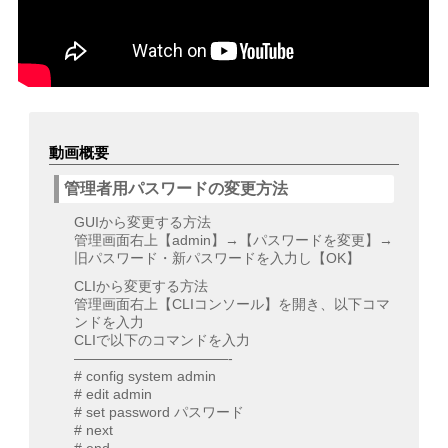
動画概要
管理者用パスワードの変更方法
GUIから変更する方法
管理画面右上【admin】→【パスワードを変更】→
旧パスワード・新パスワードを入力し【OK】
CLIから変更する方法
管理画面右上【CLIコンソール】を開き、以下コマ
ンドを入力
CLIで以下のコマンドを入力
———————————-
# config system admin
# edit admin
# set password パスワード
# next
# end