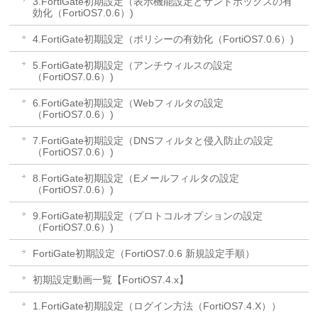
3.FortiGate初期設定（表示機能設定とサンドボックスの有
効化（FortiOS7.0.6）)
4.FortiGate初期設定（ポリシーの有効化（FortiOS7.0.6）)
5.FortiGate初期設定（アンチウィルスの設定
（FortiOS7.0.6）)
6.FortiGate初期設定（Webフィルタの設定
（FortiOS7.0.6）)
7.FortiGate初期設定（DNSフィルタと侵入防止の設定
（FortiOS7.0.6）)
8.FortiGate初期設定（Eメールフィルタの設定
（FortiOS7.0.6）)
9.FortiGate初期設定（プロトコルオプションの設定
（FortiOS7.0.6）)
FortiGate初期設定（FortiOS7.0.6 新規設定手順）
初期設定動画一覧【FortiOS7.4.x】
1.FortiGate初期設定（ログイン方法（FortiOS7.4.X））