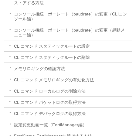
ストアする方法
コンソール接続 ボーレート（baudrate）の変更（CLIコン
ソール編）
コンソール接続 ボーレート（baudrate）の変更（起動メ
ニュー編）
CLIコマンド スタティックルートの設定
CLIコマンド スタティックルートの削除
メモリロギングの確認方法
CLIコマンド メモリロギングの有効化方法
CLIコマンド ローカルログの削除方法
CLIコマンド パケットログの取得方法
CLIコマンド デバックログの取得方法
設定変更動画一覧（FortiManager編）
FortiGateをFortiManagerに追加する方法