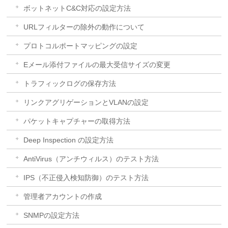
ボットネットC&C対応の設定方法
URLフィルターの除外の動作について
プロトコルポートマッピングの設定
Eメール添付ファイルの最大受信サイズの変更
トラフィックログの保存方法
リンクアグリゲーションとVLANの設定
パケットキャプチャーの取得方法
Deep Inspection の設定方法
AntiVirus（アンチウィルス）のテスト方法
IPS（不正侵入検知防御）のテスト方法
管理者アカウントの作成
SNMPの設定方法