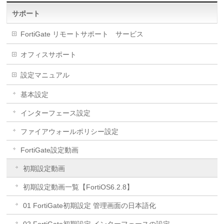
サポート
FortiGate リモートサポート サービス
オフィスサポート
設定マニュアル
基本設定
インターフェース設定
ファイアウォールポリシー設定
FortiGate設定動画
初期設定動画
初期設定動画一覧【FortiOS6.2.8】
01 FortiGate初期設定 管理画面の日本語化