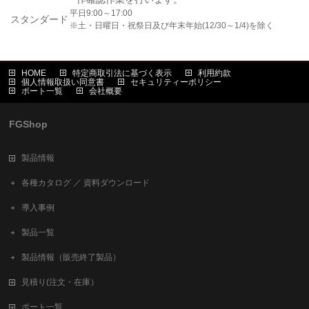
平日9:00～17:00
スタンダード
※土・日曜日・祝祭日及び年末年始(12/30～1/4)を除く
HOME
特定商取引法に基づく表示
利用約款
個人情報取扱い同意書
セキュリティーポリシー
ポート一覧
会社概要
FGShop
製品情報
各種カタログ ／ 資料ダウンロード
導入事例
製品一覧
製品情報（販売終了製品）
見積り(注文・在庫）
ポート一覧