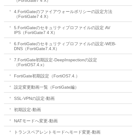
（FortiGate7 4 X）
4.FortiGateのファイアウォールポリシーの設定方法
（FortiGate7 4 X）
5.FortiGateのセキュリティプロファイルの設定 AV
IPS（FortiGate7 4 X）
6.FortiGateのセキュリティプロファイルの設定-WEB-
DNS（FortiGate7.4.X）
7.FortiGate初期設定-DeepInspectionの設定
（FortiOS7.4.x）
FortiGate初期設定（FortiOS7.4.）
設定変更動画一覧（FortiGate編）
SSL-VPNの設定-動画
初期設定-動画
NATモードへ変更-動画
トランスペアレントモードへモード変更-動画