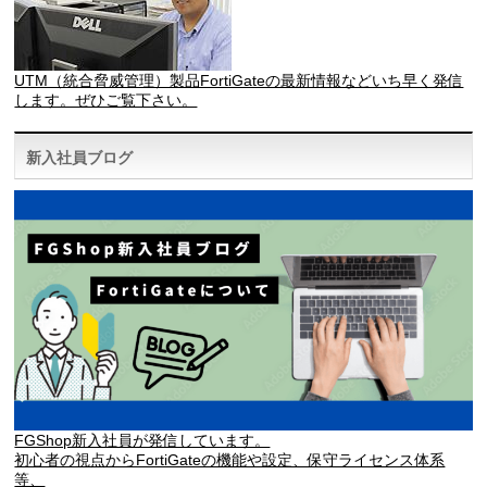
UTM（統合脅威管理）製品FortiGateの最新情報などいち早く発信
します。ぜひご覧下さい。
新入社員ブログ
FGShop新入社員が発信しています。
初心者の視点からFortiGateの機能や設定、保守ライセンス体系
等、