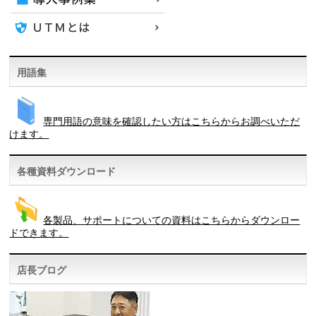
用語集
専門用語の意味を確認したい方はこちらからお調べいただ
けます。
各種資料ダウンロード
各製品、サポートについての資料はこちらからダウンロー
ドできます。
店長ブログ