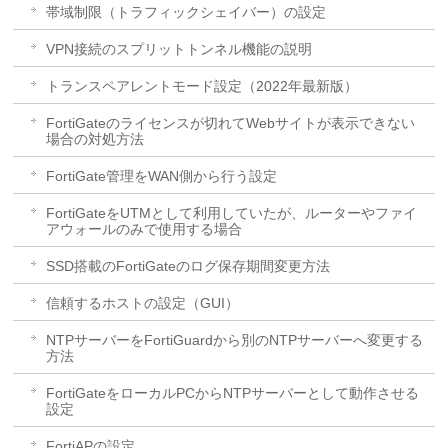
帯域制限（トラフィックシェイバー）の設定
VPN接続のスプリットトンネル機能の説明
トランスペアレントモード設定（2022年最新版）
FortiGateのライセンスが切れてWebサイトが表示できない
場合の対処方法
FortiGate管理をWAN側から行う設定
FortiGateをUTMとして利用していたが、ルーターやファイ
アウォールのみで使用する場合
SSD搭載のFortiGateのログ保存期間変更方法
信頼するホストの設定（GUI）
NTPサーバーをFortiGuardから別のNTPサーバーへ変更する
方法
FortiGateをローカルPCからNTPサーバーとして動作させる
設定
FortiAPの設定