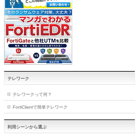
テレワーク
テレワークって何？
FortiClientで簡単テレワーク
利用シーンから選ぶ