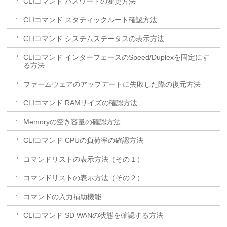
CLIコマンド パスワードの変更方法
CLIコマンド スタティックルート確認方法
CLIコマンド システムステータスの表示方法
CLIコマンド インターフェースのSpeed/Duplexを固定にす
る方法
ファームウェアのアップデートに失敗した際の復元方法
CLIコマンド RAMサイズの確認方法
Memoryの空き容量の確認方法
CLIコマンド CPUの負荷率の確認方法
コマンドリストの表示方法（その１）
コマンドリストの表示方法（その２）
コマンドの入力補助機能
CLIコマンド SD WANの状態を確認する方法