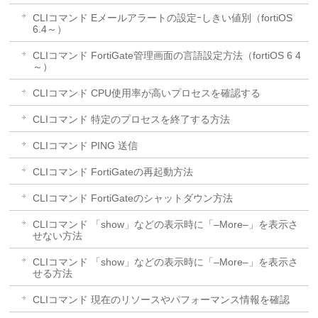
CLIコマンド Eメールアラートの設定ｰしきい値別（fortiOS
6.4～）
CLIコマンド FortiGate管理画面の言語設定方法（fortiOS 6 4
～）
CLIコマンド CPU使用率が高いプロセスを確認する
CLIコマンド 特定のプロセスを終了する方法
CLIコマンド PING 送信
CLIコマンド FortiGateの再起動方法
CLIコマンド FortiGateのシャットダウン方法
CLIコマンド 「show」などの表示時に「–More–」を表示さ
せない方法
CLIコマンド 「show」などの表示時に「–More–」を表示さ
せる方法
CLIコマンド 現在のリソースやパフォーマンス情報を確認