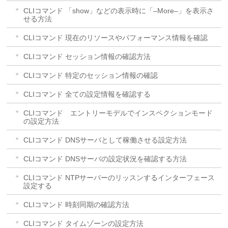
CLIコマンド 「show」などの表示時に「–More–」を表示さ
せる方法
CLIコマンド 現在のリソースやパフォーマンス情報を確認
CLIコマンド セッション情報の確認方法
CLIコマンド 特定のセッション情報の確認
CLIコマンド 全ての設定情報を確認する
CLIコマンド エントリーモデルでインスペクションモード
の設定方法
CLIコマンド DNSサーバとして稼働させる設定方法
CLIコマンド DNSサーバの設定状況を確認する方法
CLIコマンド NTPサーバーのリッスンするインターフェース
設定する
CLIコマンド 時刻同期の確認方法
CLIコマンド タイムゾーンの設定方法