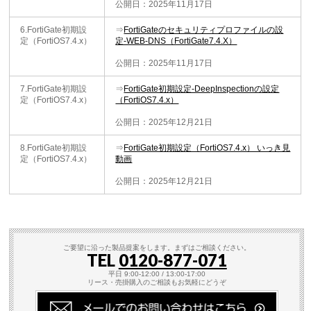
公開日：2025年11月17日
6.FortiGate初期設
⇒
FortiGateのセキュリティプロファイルの設
定（FortiOS7.4.x）
定-WEB-DNS（FortiGate7.4.X）
公開日：2025年11月17日
7.FortiGate初期設
⇒
FortiGate初期設定-DeepInspectionの設定
定（FortiOS7.4.x）
（FortiOS7.4.x）
公開日：2025年12月21日
8.FortiGate初期設
⇒
FortiGate初期設定（FortiOS7.4.x） いっき見
定（FortiOS7.4.x）
動画
公開日：2025年12月21日
ご要望に沿った製品提案をします。まずはご相談ください。
TEL
0120-877-071
平日 9:00-12:00 / 13:00-17:00
リース・売掛購入のご相談もお気軽にどうぞ