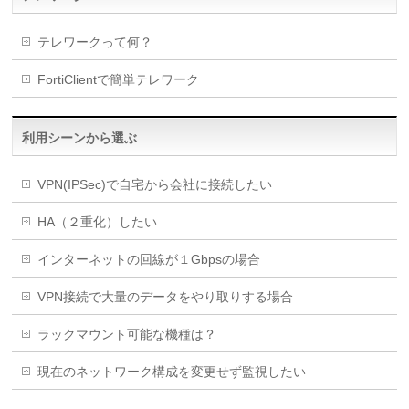
テレワークって何？
FortiClientで簡単テレワーク
利用シーンから選ぶ
VPN(IPSec)で自宅から会社に接続したい
HA（２重化）したい
インターネットの回線が１Gbpsの場合
VPN接続で大量のデータをやり取りする場合
ラックマウント可能な機種は？
現在のネットワーク構成を変更せず監視したい