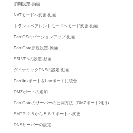
初期設定-動画
NATモードへ変更-動画
トランスペアレントモードへモード変更-動画
FortiOSのバージョンアップ-動画
FortiGate新規設定-動画
SSLVPNの設定-動画
ダイナミックDNSの設定-動画
FortilinkポートをLanポートに統合
DMZポートの追加
FortiGateのサーバーの公開方法（DMZポート利用）
SMTP ２５から５８７ポートへ変更
DNSサーバーの設定