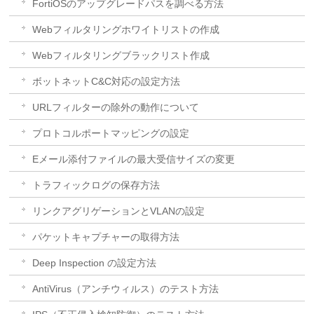
FortiOSのアップグレードパスを調べる方法
Webフィルタリングホワイトリストの作成
Webフィルタリングブラックリスト作成
ボットネットC&C対応の設定方法
URLフィルターの除外の動作について
プロトコルポートマッピングの設定
Eメール添付ファイルの最大受信サイズの変更
トラフィックログの保存方法
リンクアグリゲーションとVLANの設定
パケットキャプチャーの取得方法
Deep Inspection の設定方法
AntiVirus（アンチウィルス）のテスト方法