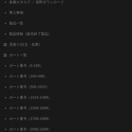
各種カタログ ／ 資料ダウンロード
導入事例
製品一覧
製品情報（販売終了製品）
見積り(注文・在庫）
ポート一覧
ポート番号（0-199）
ポート番号（200-499）
ポート番号（500-1023）
ポート番号（1024-1499）
ポート番号（1500-1699）
ポート番号（1700-1999）
ポート番号（2000-2499）