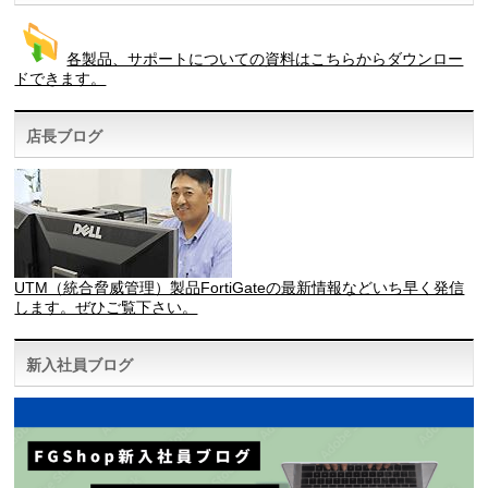
各製品、サポートについての資料はこちらからダウンロー
ドできます。
店長ブログ
UTM（統合脅威管理）製品FortiGateの最新情報などいち早く発信
します。ぜひご覧下さい。
新入社員ブログ