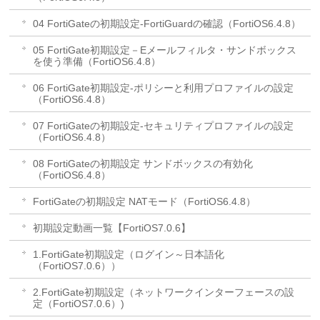
04 FortiGateの初期設定-FortiGuardの確認（FortiOS6.4.8）
05 FortiGate初期設定－Eメールフィルタ・サンドボックス
を使う準備（FortiOS6.4.8）
06 FortiGate初期設定-ポリシーと利用プロファイルの設定
（FortiOS6.4.8）
07 FortiGateの初期設定-セキュリティプロファイルの設定
（FortiOS6.4.8）
08 FortiGateの初期設定 サンドボックスの有効化
（FortiOS6.4.8）
FortiGateの初期設定 NATモード（FortiOS6.4.8）
初期設定動画一覧【FortiOS7.0.6】
1.FortiGate初期設定（ログイン～日本語化
（FortiOS7.0.6））
2.FortiGate初期設定（ネットワークインターフェースの設
定（FortiOS7.0.6）)