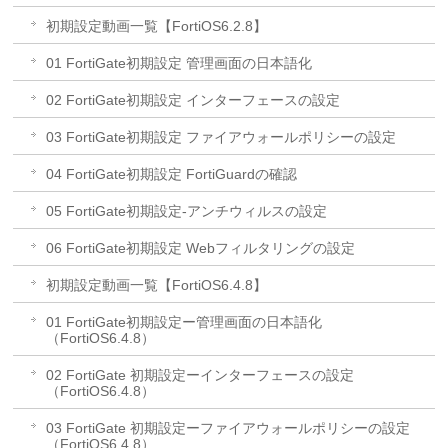
初期設定動画一覧【FortiOS6.2.8】
01 FortiGate初期設定 管理画面の日本語化
02 FortiGate初期設定 インターフェースの設定
03 FortiGate初期設定 ファイアウォールポリシーの設定
04 FortiGate初期設定 FortiGuardの確認
05 FortiGate初期設定-アンチウィルスの設定
06 FortiGate初期設定 Webフィルタリングの設定
初期設定動画一覧【FortiOS6.4.8】
01 FortiGate初期設定ー管理画面の日本語化
（FortiOS6.4.8）
02 FortiGate 初期設定ーインターフェースの設定
（FortiOS6.4.8）
03 FortiGate 初期設定ーファイアウォールポリシーの設定
（FortiOS6.4.8）