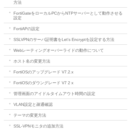
方法
FortiGateをローカルPCからNTPサーバーとして動作させる
設定
FortiAPの設定
SSLVPNのサーバ証明書をLet’s Encryptを設定する方法
Webレーティングオーバーライドの動作について
ホスト名の変更方法
FortiOSのアップグレード V7.2.x
FortiOSのダウングレード V7 2 x
管理画面のアイドルタイムアウト時間の設定
VLAN設定と疎通確認
テーマの変更方法
SSL-VPNモニタの追加方法