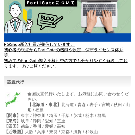
FGShop新入社員が発信しています。
初心者の視点からFortiGateの機能や設定、保守ライセンス体系
等、
初めてのFortiGate導入を検討中の方でも分かりやすく解説してお
ります。ぜひご覧ください。
設置代行
全国設置代行いたします。お気軽にお問い合わせくだ
さい。
【北海道・東北】
北海道 / 青森 / 岩手 / 宮城 / 秋田 / 山
形 / 福島
【関東】
東京 / 神奈川 / 埼玉 / 千葉 / 茨城 / 栃木 / 群馬
【東海】
岐阜 / 静岡 / 愛知 / 三重
【四国】
徳島 / 香川 / 愛媛 / 高知
【近畿圏】
大阪 / 兵庫 / 奈良 / 京都 / 滋賀 / 和歌山