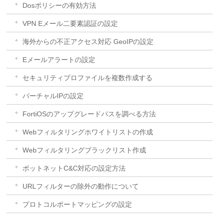
Dosポリシーの有効方法
VPN Eメール二要素認証の設定
海外からの不正アクセス対応 GeoIPの設定
Eメールアラートの設定
セキュリティプロファイルを複数作成する
バーチャルIPの設定
FortiOSのアップグレードパスを調べる方法
Webフィルタリングホワイトリストの作成
Webフィルタリングブラックリスト作成
ボットネットC&C対応の設定方法
URLフィルターの除外の動作について
プロトコルポートマッピングの設定