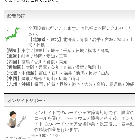
設置代行
全国設置代行いたします。お気軽にお問い合わせくだ
さい。
【北海道・東北】
北海道 / 青森 / 岩手 / 宮城 / 秋田 / 山
形 / 福島
【関東】
東京 / 神奈川 / 埼玉 / 千葉 / 茨城 / 栃木 / 群馬
【東海】
岐阜 / 静岡 / 愛知 / 三重
【四国】
徳島 / 香川 / 愛媛 / 高知
【近畿圏】
大阪 / 兵庫 / 奈良 / 京都 / 滋賀 / 和歌山
【北陸・甲信越】
富山 / 石川 / 福井 / 新潟 / 長野 / 山梨
【中国】
鳥取 / 島根 / 岡山 / 広島 / 山口
【九州・沖縄】
福岡 / 佐賀 / 長崎 / 熊本 / 大分 / 宮崎 / 鹿児島 / 沖縄
オンサイトサポート
オンサイトでのハードウェア障害対応です。障害の
コールを受け、ハードウェア障害と確定後、オンサ
イトでのハードウェア交換作業・設定復元・基本動
作確認作業を行います。
平日9:00～17:00
スタンダード