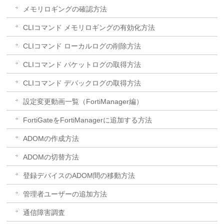
メモリロギングの確認方法
CLIコマンド メモリロギングの有効化方法
CLIコマンド ローカルログの削除方法
CLIコマンド パケットログの取得方法
CLIコマンド デバックログの取得方法
設定変更動画一覧（FortiManager編）
FortiGateをFortiManagerに追加する方法
ADOMの作成方法
ADOMの切替方法
登録デバイスのADOM間の移動方法
管理者ユーザーの追加方法
通信障害調査