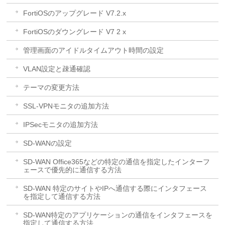
FortiOSのアップグレード V7.2.x
FortiOSのダウングレード V7 2 x
管理画面のアイドルタイムアウト時間の設定
VLAN設定と疎通確認
テーマの変更方法
SSL-VPNモニタの追加方法
IPSecモニタの追加方法
SD-WANの設定
SD-WAN Office365などの特定の通信を指定したインターフ
ェースで優先的に通信する方法
SD-WAN 特定のサイトやIPへ通信する際にインタフェース
を指定して通信する方法
SD-WAN特定のアプリケーションの通信をインタフェースを
指定して通信する方法