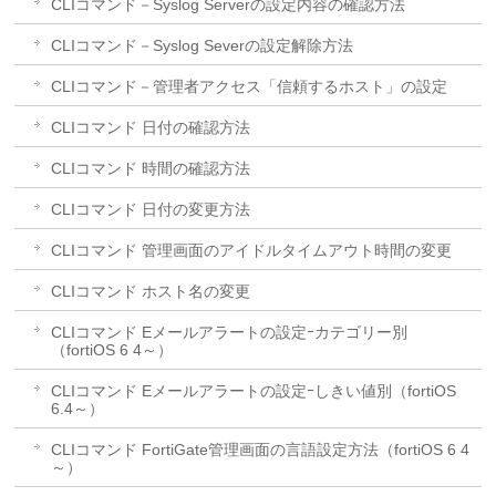
CLIコマンド－Syslog Serverの設定内容の確認方法
CLIコマンド－Syslog Severの設定解除方法
CLIコマンド－管理者アクセス「信頼するホスト」の設定
CLIコマンド 日付の確認方法
CLIコマンド 時間の確認方法
CLIコマンド 日付の変更方法
CLIコマンド 管理画面のアイドルタイムアウト時間の変更
CLIコマンド ホスト名の変更
CLIコマンド Eメールアラートの設定ｰカテゴリー別
（fortiOS 6 4～）
CLIコマンド Eメールアラートの設定ｰしきい値別（fortiOS
6.4～）
CLIコマンド FortiGate管理画面の言語設定方法（fortiOS 6 4
～）