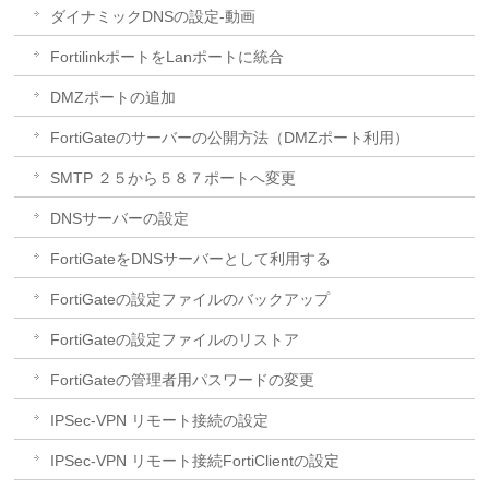
ダイナミックDNSの設定-動画
FortilinkポートをLanポートに統合
DMZポートの追加
FortiGateのサーバーの公開方法（DMZポート利用）
SMTP ２５から５８７ポートへ変更
DNSサーバーの設定
FortiGateをDNSサーバーとして利用する
FortiGateの設定ファイルのバックアップ
FortiGateの設定ファイルのリストア
FortiGateの管理者用パスワードの変更
IPSec-VPN リモート接続の設定
IPSec-VPN リモート接続FortiClientの設定