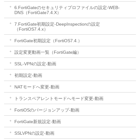
6.FortiGateのセキュリティプロファイルの設定-WEB-
DNS（FortiGate7.4.X）
7.FortiGate初期設定-DeepInspectionの設定
（FortiOS7.4.x）
FortiGate初期設定（FortiOS7.4.）
設定変更動画一覧（FortiGate編）
SSL-VPNの設定-動画
初期設定-動画
NATモードへ変更-動画
トランスペアレントモードへモード変更-動画
FortiOSのバージョンアップ-動画
FortiGate新規設定-動画
SSLVPNの設定-動画