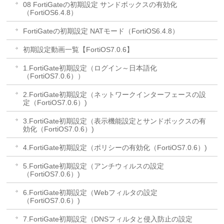
08 FortiGateの初期設定 サンドボックスの有効化
（FortiOS6.4.8）
FortiGateの初期設定 NATモード（FortiOS6.4.8）
初期設定動画一覧【FortiOS7.0.6】
1.FortiGate初期設定（ログイン～日本語化
（FortiOS7.0.6））
2.FortiGate初期設定（ネットワークインターフェースの設
定（FortiOS7.0.6）)
3.FortiGate初期設定（表示機能設定とサンドボックスの有
効化（FortiOS7.0.6）)
4.FortiGate初期設定（ポリシーの有効化（FortiOS7.0.6）)
5.FortiGate初期設定（アンチウィルスの設定
（FortiOS7.0.6）)
6.FortiGate初期設定（Webフィルタの設定
（FortiOS7.0.6）)
7.FortiGate初期設定（DNSフィルタと侵入防止の設定