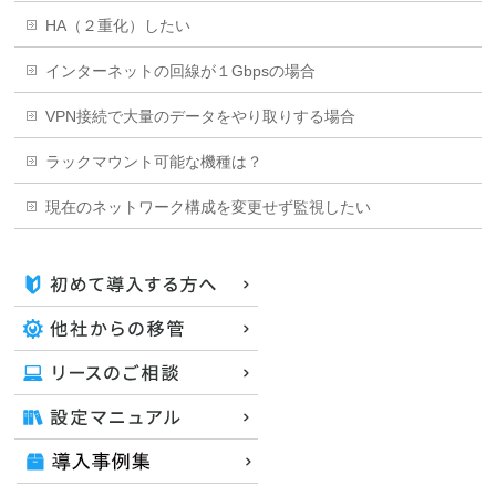
HA（２重化）したい
インターネットの回線が１Gbpsの場合
VPN接続で大量のデータをやり取りする場合
ラックマウント可能な機種は？
現在のネットワーク構成を変更せず監視したい