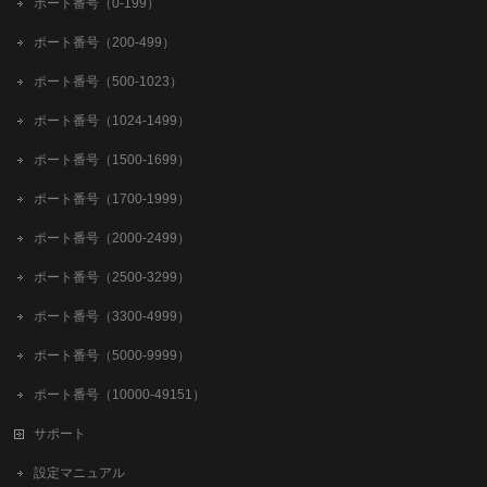
ポート番号（0-199）
ポート番号（200-499）
ポート番号（500-1023）
ポート番号（1024-1499）
ポート番号（1500-1699）
ポート番号（1700-1999）
ポート番号（2000-2499）
ポート番号（2500-3299）
ポート番号（3300-4999）
ポート番号（5000-9999）
ポート番号（10000-49151）
サポート
設定マニュアル