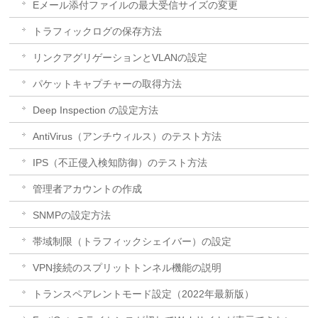
Eメール添付ファイルの最大受信サイズの変更
トラフィックログの保存方法
リンクアグリゲーションとVLANの設定
パケットキャプチャーの取得方法
Deep Inspection の設定方法
AntiVirus（アンチウィルス）のテスト方法
IPS（不正侵入検知防御）のテスト方法
管理者アカウントの作成
SNMPの設定方法
帯域制限（トラフィックシェイバー）の設定
VPN接続のスプリットトンネル機能の説明
トランスペアレントモード設定（2022年最新版）