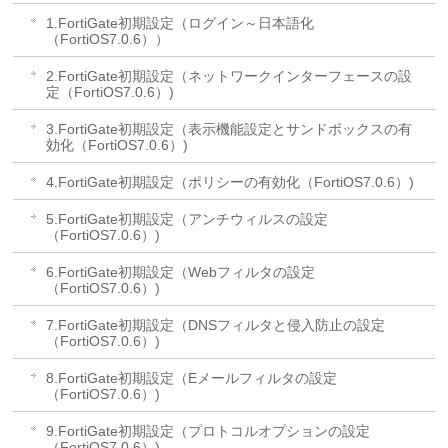
1.FortiGate初期設定（ログイン～日本語化
（FortiOS7.0.6））
2.FortiGate初期設定（ネットワークインターフェースの設
定（FortiOS7.0.6）)
3.FortiGate初期設定（表示機能設定とサンドボックスの有
効化（FortiOS7.0.6）)
4.FortiGate初期設定（ポリシーの有効化（FortiOS7.0.6）)
5.FortiGate初期設定（アンチウィルスの設定
（FortiOS7.0.6）)
6.FortiGate初期設定（Webフィルタの設定
（FortiOS7.0.6）)
7.FortiGate初期設定（DNSフィルタと侵入防止の設定
（FortiOS7.0.6）)
8.FortiGate初期設定（Eメールフィルタの設定
（FortiOS7.0.6）)
9.FortiGate初期設定（プロトコルオプションの設定
（FortiOS7.0.6）)