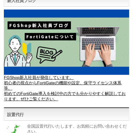
新入社員ブログ
FGShop新入社員が発信しています。
初心者の視点からFortiGateの機能や設定、保守ライセンス体系
等、
初めてのFortiGate導入を検討中の方でも分かりやすく解説してお
ります。ぜひご覧ください。
設置代行
全国設置代行いたします。お気軽にお問い合わせくだ
さい。