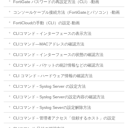
FortiGate パスワードの再設定方法（CLI）-動画
コンソールケーブル接続方法（FortiGateとパソコン）-動画
FortiCloudの手動（CLI）の設定-動画
CLIコマンド－インターフェースの表示方法
CLIコマンド―MACアドレスの確認方法
CLIコマンド－インターフェースの状態の確認方法
CLIコマンド－パケットの統計情報などの確認方法
CLI コマンド－ハードウェア情報の確認方法
CLIコマンド－Syslog Server の設定方法
CLIコマンド－Syslog Serverの設定内容の確認方法
CLIコマンド－Syslog Severの設定解除方法
CLIコマンド－管理者アクセス「信頼するホスト」の設定