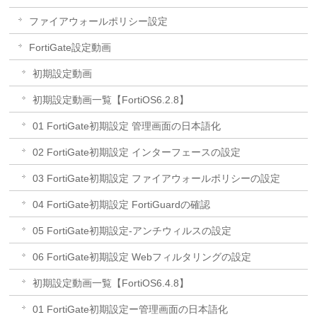
ファイアウォールポリシー設定
FortiGate設定動画
初期設定動画
初期設定動画一覧【FortiOS6.2.8】
01 FortiGate初期設定 管理画面の日本語化
02 FortiGate初期設定 インターフェースの設定
03 FortiGate初期設定 ファイアウォールポリシーの設定
04 FortiGate初期設定 FortiGuardの確認
05 FortiGate初期設定-アンチウィルスの設定
06 FortiGate初期設定 Webフィルタリングの設定
初期設定動画一覧【FortiOS6.4.8】
01 FortiGate初期設定ー管理画面の日本語化