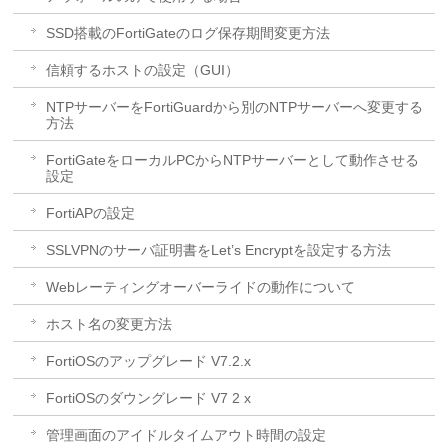
SSD搭載のFortiGateのログ保存期間変更方法
信頼するホストの設定（GUI）
NTPサーバーをFortiGuardから別のNTPサーバーへ変更する
方法
FortiGateをローカルPCからNTPサーバーとして動作させる
設定
FortiAPの設定
SSLVPNのサーバ証明書をLet’s Encryptを設定する方法
Webレーティングオーバーライドの動作について
ホスト名の変更方法
FortiOSのアップグレード V7.2.x
FortiOSのダウングレード V7 2 x
管理画面のアイドルタイムアウト時間の設定