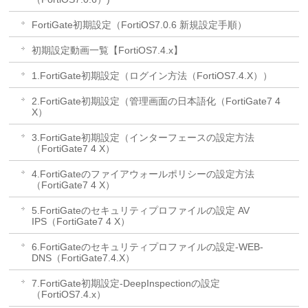
FortiGate初期設定（FortiOS7.0.6 新規設定手順）
初期設定動画一覧【FortiOS7.4.x】
1.FortiGate初期設定（ログイン方法（FortiOS7.4.X））
2.FortiGate初期設定（管理画面の日本語化（FortiGate7 4
X）
3.FortiGate初期設定（インターフェースの設定方法
（FortiGate7 4 X）
4.FortiGateのファイアウォールポリシーの設定方法
（FortiGate7 4 X）
5.FortiGateのセキュリティプロファイルの設定 AV
IPS（FortiGate7 4 X）
6.FortiGateのセキュリティプロファイルの設定-WEB-
DNS（FortiGate7.4.X）
7.FortiGate初期設定-DeepInspectionの設定
（FortiOS7.4.x）