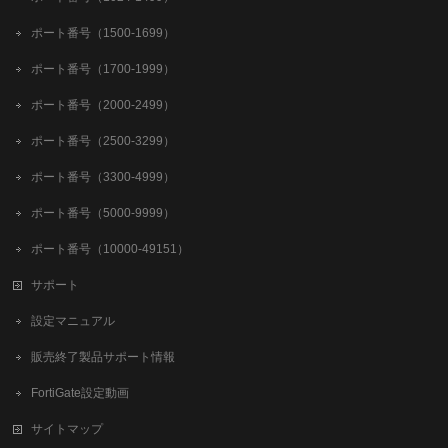
ポート番号（1500-1699）
ポート番号（1700-1999）
ポート番号（2000-2499）
ポート番号（2500-3299）
ポート番号（3300-4999）
ポート番号（5000-9999）
ポート番号（10000-49151）
サポート
設定マニュアル
販売終了製品サポート情報
FortiGate設定動画
サイトマップ