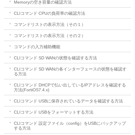
Memoryの空き容量の確認方法
CLIコマンド CPUの負荷率の確認方法
コマンドリストの表示方法（その１）
コマンドリストの表示方法（その２）
コマンドの入力補助機能
CLIコマンド SD WANの状態を確認する方法
CLIコマンド SD WANの各インターフェースの状態を確認す
る方法
CLIコマンド DHCPで払い出しているIPアドレスを確認する
方法(FortiOS7.4.x)
CLIコマンド USBに保存されているデータを確認する方法
CLIコマンド USBをフォーマットする方法
CLIコマンド 設定ファイル（config）をUSBにバックアップ
する方法