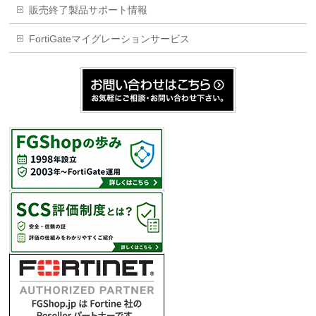
販売終了製品サポート情報
FortiGateマイグレーションサービス