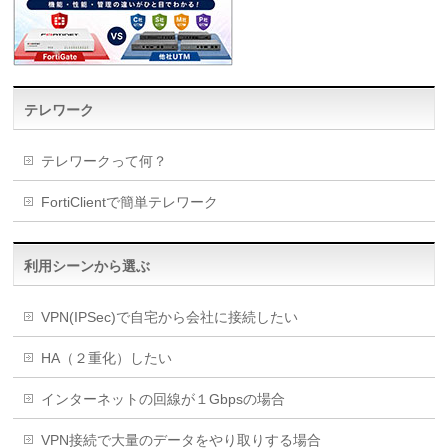
テレワーク
テレワークって何？
FortiClientで簡単テレワーク
利用シーンから選ぶ
VPN(IPSec)で自宅から会社に接続したい
HA（２重化）したい
インターネットの回線が１Gbpsの場合
VPN接続で大量のデータをやり取りする場合