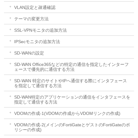
VLAN設定と疎通確認
テーマの変更方法
SSL-VPNモニタの追加方法
IPSecモニタの追加方法
SD-WANの設定
SD-WAN Office365などの特定の通信を指定したインターフ
ェースで優先的に通信する方法
SD-WAN 特定のサイトやIPへ通信する際にインタフェース
を指定して通信する方法
SD-WAN特定のアプリケーションの通信をインタフェースを
指定して通信する方法
VDOMの作成-1(VDOMの作成からVDOMリンクの作成)
VDOMの作成-2(メインのFortiGateとゲストのFortiGateのポ
リシーの作成)