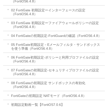
（FortiOS6.4.8）
02 FortiGate 初期設定ーインターフェースの設定
（FortiOS6.4.8）
03 FortiGate 初期設定ーファイアウォールポリシーの設定
（FortiOS6.4.8）
04 FortiGateの初期設定-FortiGuardの確認（FortiOS6.4.8）
05 FortiGate初期設定－Eメールフィルタ・サンドボックス
を使う準備（FortiOS6.4.8）
06 FortiGate初期設定-ポリシーと利用プロファイルの設定
（FortiOS6.4.8）
07 FortiGateの初期設定-セキュリティプロファイルの設定
（FortiOS6.4.8）
08 FortiGateの初期設定 サンドボックスの有効化
（FortiOS6.4.8）
FortiGateの初期設定 NATモード（FortiOS6.4.8）
初期設定動画一覧【FortiOS7.0.6】