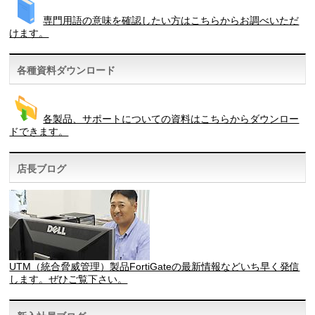
専門用語の意味を確認したい方はこちらからお調べいただ
けます。
各種資料ダウンロード
各製品、サポートについての資料はこちらからダウンロー
ドできます。
店長ブログ
UTM（統合脅威管理）製品FortiGateの最新情報などいち早く発信
します。ぜひご覧下さい。