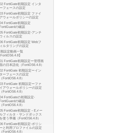
02 FortiGate初期設定 インタ
ーフェースの設定
03 FortiGate初期設定 ファイ
アウォールポリシーの設定
04 FortiGate初期設定
FortiGuardの確認
05 FortiGate初期設定-アンチ
ウィルスの設定
06 FortiGate初期設定 Webフ
ィルタリングの設定
初期設定動画一覧
FortiOS6.4.8】
01 FortiGate初期設定ー管理画
面の日本語化（FortiOS6.4.8）
02 FortiGate 初期設定ーイン
ターフェースの設定
（FortiOS6.4.8）
03 FortiGate 初期設定ーファ
イアウォールポリシーの設定
（FortiOS6.4.8）
04 FortiGateの初期設定-
FortiGuardの確認
（FortiOS6.4.8）
05 FortiGate初期設定－Eメー
ルフィルタ・サンドボックス
を使う準備（FortiOS6.4.8）
06 FortiGate初期設定-ポリシ
ーと利用プロファイルの設定
（FortiOS6.4.8）