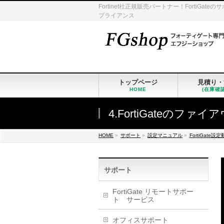
Fortinet社正規販売パートナー！Fort
プライアンス
トップページ
見積り・
HOME
(在庫確
4.FortiGateのファ
HOME
»
サポート
»
設定マニュアル
»
FortiGate設
サポート
FortiGate リモートサポー
ト サービス
オフィスサポート