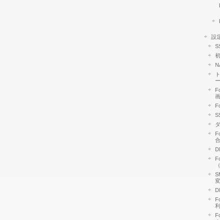
設定
S
初
N
ー
F
F
S
ダ
F
D
F
（
S
D
F
F