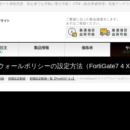
iGateのサポート体制充実、初心者でも手軽に導入可能！ UTM（統合脅威管理）高速ア
注文
製品情報
価格表
サ
認）
（設定
イアウォールポリシーの設定方法（FortiGate7 4 
定動画
»
初期設定動画
»
初期設定動画一覧【FortiOS7.4.x】
»
4.FortiGateのファイアウォールポリシー