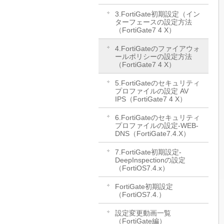
3.FortiGate初期設定（イン
ターフェースの設定方法
（FortiGate7 4 X）
4.FortiGateのファイアウォ
ールポリシーの設定方法
（FortiGate7 4 X）
5.FortiGateのセキュリティ
プロファイルの設定 AV
IPS（FortiGate7 4 X）
6.FortiGateのセキュリティ
プロファイルの設定-WEB-
DNS（FortiGate7.4.X）
7.FortiGate初期設定-
DeepInspectionの設定
（FortiOS7.4.x）
FortiGate初期設定
（FortiOS7.4.）
設定変更動画一覧
（FortiGate編）