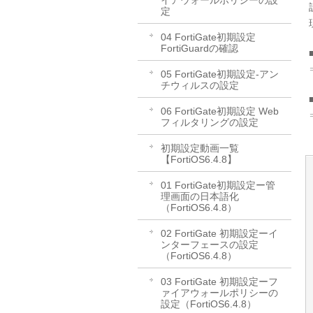
定
04 FortiGate初期設定
FortiGuardの確認
05 FortiGate初期設定-アン
チウィルスの設定
06 FortiGate初期設定 Web
フィルタリングの設定
初期設定動画一覧
【FortiOS6.4.8】
01 FortiGate初期設定ー管
理画面の日本語化
（FortiOS6.4.8）
02 FortiGate 初期設定ーイ
ンターフェースの設定
（FortiOS6.4.8）
03 FortiGate 初期設定ーフ
ァイアウォールポリシーの
設定（FortiOS6.4.8）