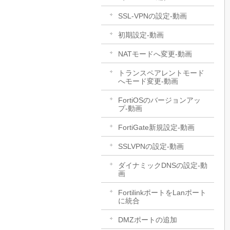
SSL-VPNの設定-動画
初期設定-動画
NATモードへ変更-動画
トランスペアレントモード
へモード変更-動画
FortiOSのバージョンアッ
プ-動画
FortiGate新規設定-動画
SSLVPNの設定-動画
ダイナミックDNSの設定-動
画
FortilinkポートをLanポート
に統合
DMZポートの追加