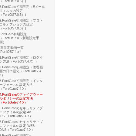
（FortiOS7.0.6）)
8.FortiGate初期設定（Eメール
フィルタの設定
（FortiOS7.0.6）)
9.FortiGate初期設定（プロト
コルオプションの設定
（FortiOS7.0.6）)
FortiGate初期設定
（FortiOS7.0.6 新規設定手
順）
初期設定動画一覧
FortiOS7.4.x】
1.FortiGate初期設定（ログイ
ン方法（FortiOS7.4.X））
2.FortiGate初期設定（管理画
面の日本語化（FortiGate7 4
X）
3.FortiGate初期設定（インタ
ーフェースの設定方法
（FortiGate7 4 X）
4.FortiGateのファイアウォー
ルポリシーの設定方法
（FortiGate7 4 X）
5.FortiGateのセキュリティプ
ロファイルの設定 AV
IPS（FortiGate7 4 X）
6.FortiGateのセキュリティプ
ロファイルの設定-WEB-
DNS（FortiGate7.4.X）
7.FortiGate初期設定-