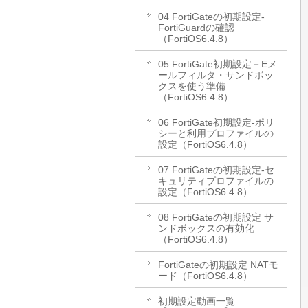
04 FortiGateの初期設定-
FortiGuardの確認
（FortiOS6.4.8）
05 FortiGate初期設定－Eメ
ールフィルタ・サンドボッ
クスを使う準備
（FortiOS6.4.8）
06 FortiGate初期設定-ポリ
シーと利用プロファイルの
設定（FortiOS6.4.8）
07 FortiGateの初期設定-セ
キュリティプロファイルの
設定（FortiOS6.4.8）
08 FortiGateの初期設定 サ
ンドボックスの有効化
（FortiOS6.4.8）
FortiGateの初期設定 NATモ
ード（FortiOS6.4.8）
初期設定動画一覧