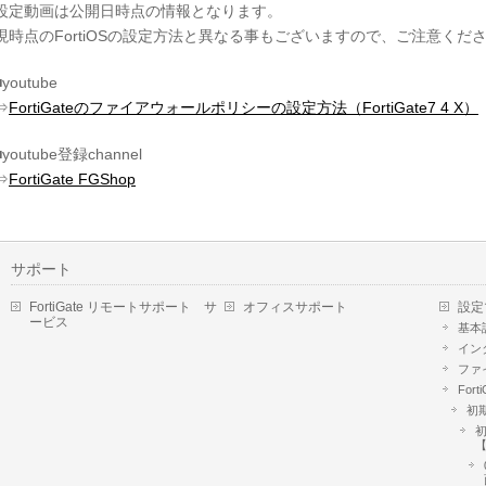
設定動画は公開日時点の情報となります。
現時点のFortiOSの設定方法と異なる事もございますので、ご注意くだ
■youtube
⇒
FortiGateのファイアウォールポリシーの設定方法（FortiGate7 4 X）
■youtube登録channel
⇒
FortiGate FGShop
サポート
FortiGate リモートサポート サ
オフィスサポート
設定
ービス
基本
イン
ファ
For
初
【