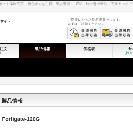
iGateのサポート体制充実、初心者でも手軽に導入可能！ UTM（統合脅威管理）高速ア
注文
製品情報
価格表
サ
認）
（設定
製品情報
Fortigate-120G