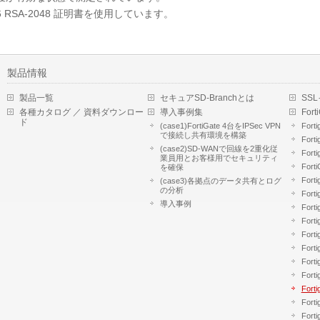
6 RSA-2048 証明書を使用しています。
製品情報
製品一覧
セキュアSD-Branchとは
SS
各種カタログ ／ 資料ダウンロー
導入事例集
Fort
ド
(case1)FortiGate 4台をIPSec VPN
Forti
で接続し共有環境を構築
Forti
(case2)SD-WANで回線を2重化従
Forti
業員用とお客様用でセキュリティ
Fort
を確保
Forti
(case3)各拠点のデータ共有とログ
の分析
Forti
導入事例
Forti
Forti
Forti
Forti
Fort
Forti
Fort
Fort
Fort