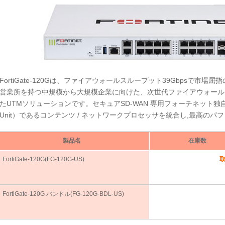
FortiGate-120Gは、ファイアウォールスループット39Gbpsで市
営業所を持つ中規模から大規模企業に向けた、次世代ファイアウォールと
たUTMソリューションです。セキュアSD-WAN 専用フォーチネット独自のの SPU
Unit）であるコンテンツ / ネットワークプロセッサを統合し,最高の
製品名
在庫数
FortiGate-120G(FG-120G-US)
FortiGate-120G バンドル(FG-120G-BDL-US)