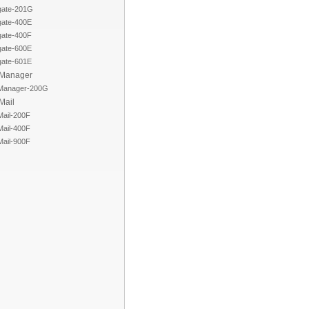
igate-201G
gate-400E
gate-400F
gate-600E
gate-601E
iManager
iManager-200G
Mail
Mail-200F
Mail-400F
Mail-900F