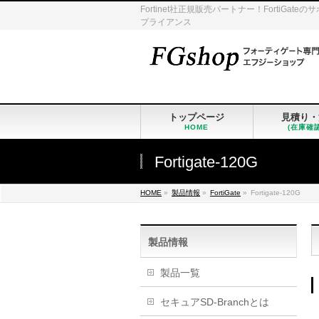
Fortinet社正規販売パートナー！Fort
プライアンス
トップページ
見積り・
HOME
(在庫確
Fortigate-120G
HOME
»
製品情報
»
FortiGate
»
Fortigate-120G
製品情報
製品一覧
セキュアSD-Branchとは