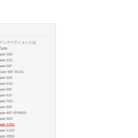
Lインスペクションとは
iGate
gate-30G
gate-31G
gate-40F
iGate-40F-3G4G
gate-50G
gate-51G
gate-60F
gate-61F
gate-70G
gate-80F
igate-80F-BYPASS
gate-90G
igate-120G
igate-121G
igate-200G