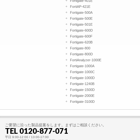
Fortigate-401E
FortiAP-421E
Fortigate-500A
Fortigate-500E
Fortigate-501E
Fortigate-600D
Fortigate-600F
Fortigate-620B
Fortigate-800
Fortigate-800D
FortiAnalyzer-1000E
Fortigate-1000A
Fortigate-1000C
Fortigate-1000D
Fortigate-1240B
Fortigate-1500D
Fortigate-2000E
Fortigate-3100D
ご要望に沿った製品提案をします。まずはご相談ください。
TEL 0120-877-071
平日 9:00-12:00 / 13:00-17:00