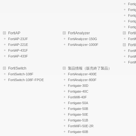
Fort
Forti
Forti
Forti
Forti
FortiAP
FortiAnalyzer
Fort
FortiAP-23JF
FortiAnalyzer-150G
Fort
FortiAP-221E
FortiAnalyzer-1000F
Forti
FortiAP-431F
Forti
FortiAP-433F
Forti
Forti
FortiSwitch
製品情報（販売終了製品）
FortiSwitch-108F
FortiAnalyzer-400E
FortiSwitch-108F-FPOE
FortiAnalyzer-800F
Fortigate-30D
Fortigate-40C
FortiWifi-40F
Fortigate-50A
Fortigate-50B
Fortigate-50E
Fortigate-51B
FortiWiFi-50E-2R
Fortigate-60B