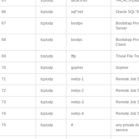
65
tcp/udp
tacacs-ds
TACACS-Data
66
tcp/udp
sql*net
Oracle SQL*
67
tcp/udp
bootps
Bootstrap Pro
Server
68
tcp/udp
bootpc
Bootstrap Pro
Client
69
tcp/udp
tftp
Trivial File Tr
70
tcp/udp
gopher
Gopher
71
tcp/udp
netrjs-1
Remote Job S
72
tcp/udp
netrjs-2
Remote Job S
73
tcp/udp
netrjs-3
Remote Job S
74
tcp/udp
netrjs-4
Remote Job S
75
tcp/udp
#
any private di
service