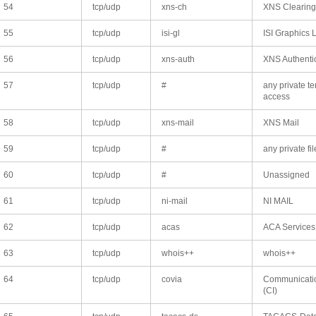
54
tcp/udp
xns-ch
XNS Clearin
55
tcp/udp
isi-gl
ISI Graphics
56
tcp/udp
xns-auth
XNS Authenti
57
tcp/udp
#
any private te
access
58
tcp/udp
xns-mail
XNS Mail
59
tcp/udp
#
any private fi
60
tcp/udp
#
Unassigned
61
tcp/udp
ni-mail
NI MAIL
62
tcp/udp
acas
ACA Services
63
tcp/udp
whois++
whois++
64
tcp/udp
covia
Communicatio
(CI)