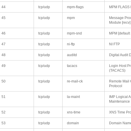
44
tcp/udp
mpm-flags
MPM FLAGS P
45
tcp/udp
mpm
Message Pro
Module [recv]
46
tcp/udp
mpm-snd
MPM [default
47
tcp/udp
ni-ftp
NI FTP
48
tcp/udp
auditd
Digital Audit
49
tcp/udp
tacacs
Login Host Pr
(TACACS)
50
tcp/udp
re-mail-ck
Remote Mail 
Protocol
51
tcp/udp
la-maint
IMP Logical 
Maintenance
52
tcp/udp
xns-time
XNS Time Pro
53
tcp/udp
domain
Domain Name