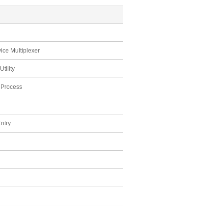
ice Multiplexer
tility
 Process
ntry