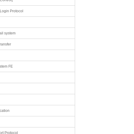
ogin Protocol
ail system
ransfer
stem FE
cation
rt Protocol