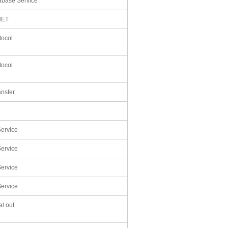
base Service
NET
tocol
tocol
ansfer
ervice
ervice
ervice
ervice
al out