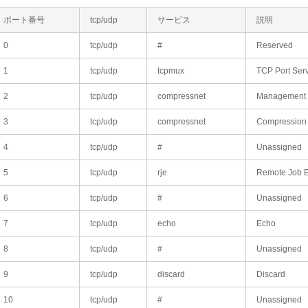
ポート番号
tcp/udp
サービス
説明
0
tcp/udp
#
Reserved
1
tcp/udp
tcpmux
TCP Port Serv
2
tcp/udp
compressnet
Management U
3
tcp/udp
compressnet
Compression
4
tcp/udp
#
Unassigned
5
tcp/udp
rje
Remote Job E
6
tcp/udp
#
Unassigned
7
tcp/udp
echo
Echo
8
tcp/udp
#
Unassigned
9
tcp/udp
discard
Discard
10
tcp/udp
#
Unassigned