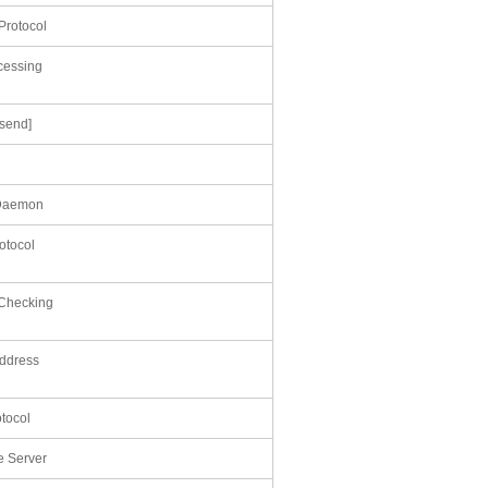
rotocol
cessing
 send]
 Daemon
otocol
Checking
Address
tocol
 Server