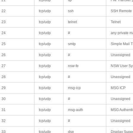
22
tcp/udp
ssh
SSH Remote L
23
tcp/udp
telnet
Telnet
24
tcp/udp
#
any private m
25
tcp/udp
smtp
Simple Mail T
26
tcp/udp
#
Unassigned
27
tcp/udp
nsw-fe
NSW User Sy
28
tcp/udp
#
Unassigned
29
tcp/udp
msg-icp
MSG ICP
30
tcp/udp
#
Unassigned
31
tcp/udp
msg-auth
MSG Authenti
32
tcp/udp
#
Unassigned
33
tcp/udp
dsp
Display Suppo