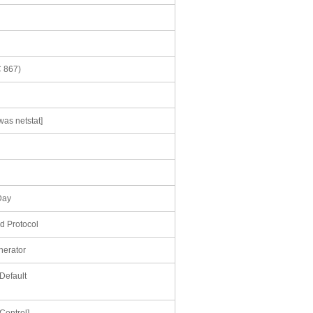
 867)
as netstat]
Day
 Protocol
nerator
[Default
[Control]