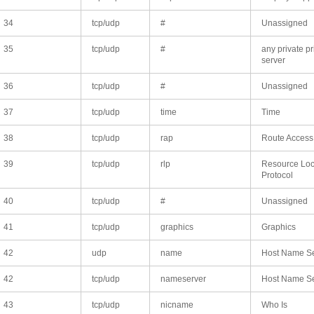
34
tcp/udp
#
Unassigned
35
tcp/udp
#
any private pr
server
36
tcp/udp
#
Unassigned
37
tcp/udp
time
Time
38
tcp/udp
rap
Route Access
39
tcp/udp
rlp
Resource Loc
Protocol
40
tcp/udp
#
Unassigned
41
tcp/udp
graphics
Graphics
42
udp
name
Host Name Se
42
tcp/udp
nameserver
Host Name Se
43
tcp/udp
nicname
Who Is