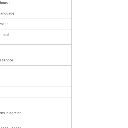
ghouse
 Language
cation
rminal
le service
ns Integrator