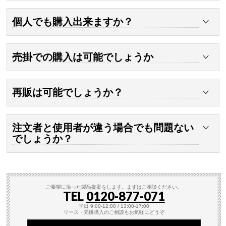
在庫が御座いましたら、入金確認後1営業日以内に発送致し
ます。
個人でも購入出来ますか？
午前中に入金確認が出来ましたら当日発送も可能です。
はい、個人でも購入可能です。
最近は、個人宅でもセキュリティーを強化する為にご利用さ
売掛での購入は可能でしょうか
れる方が多いです。
売掛での購入をご希望のお客様には事前審査を行っておりま
す。
再販は可能でしょうか？
電話もしくは、メールにてお問合せください。
はい、可能です。
ご注文時は、販売者様でご注文頂きユーザー登録の際に、販
注文者と使用者が違う場合でも問題ない
売店情報とエンドユーザー様情報の登録がございますので、
販売店としてご登録して頂ければ、大丈夫です。
でしょうか？
はい、問題ございません。
ユーザー登録の際に実際にご利用頂くご利用者をエンドユー
ザー様としてご登録をお願いいたします。
ご要望に沿った製品提案をします。まずはご相談ください。
TEL
0120-877-071
平日 9:00-12:00 / 13:00-17:00
リース・売掛購入のご相談もお気軽にどうぞ