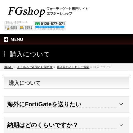
MENU
購入について
HOME
»
よくあるご質問とお問合せ
»
購入前のよくあるご質問
»
購入について
購入について
海外にFortiGateを送りたい
弊社で販売しているFortiGateは海外に輸出した場合の保守
などの提供が出来ないため日本でのご利用が前提で販売を行
納期はどのくらいですか？
っております。
そのため、輸出に関する書類などは発行しておりません。