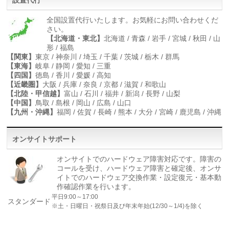
設置代行
全国設置代行いたします。お気軽にお問い合わせくだ
さい。
【北海道・東北】
北海道 / 青森 / 岩手 / 宮城 / 秋田 / 山
形 / 福島
【関東】
東京 / 神奈川 / 埼玉 / 千葉 / 茨城 / 栃木 / 群馬
【東海】
岐阜 / 静岡 / 愛知 / 三重
【四国】
徳島 / 香川 / 愛媛 / 高知
【近畿圏】
大阪 / 兵庫 / 奈良 / 京都 / 滋賀 / 和歌山
【北陸・甲信越】
富山 / 石川 / 福井 / 新潟 / 長野 / 山梨
【中国】
鳥取 / 島根 / 岡山 / 広島 / 山口
【九州・沖縄】
福岡 / 佐賀 / 長崎 / 熊本 / 大分 / 宮崎 / 鹿児島 / 沖縄
オンサイトサポート
オンサイトでのハードウェア障害対応です。障害の
コールを受け、ハードウェア障害と確定後、オンサ
イトでのハードウェア交換作業・設定復元・基本動
作確認作業を行います。
平日9:00～17:00
スタンダード
※土・日曜日・祝祭日及び年末年始(12/30～1/4)を除く