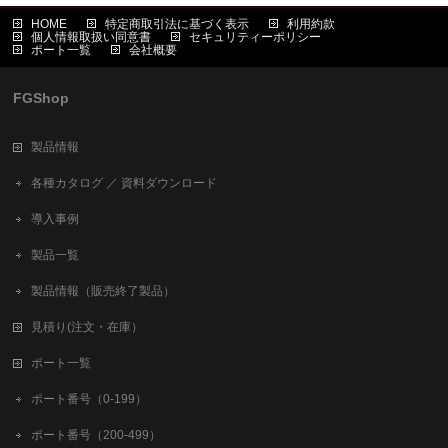
HOME
特定商取引法に基づく表示
利用約款
個人情報取扱い同意書
セキュリティーポリシー
ポート一覧
会社概要
FGShop
製品情報
各種カタログ ／ 資料ダウンロード
導入事例
製品一覧
製品情報（販売終了製品）
見積り(注文・在庫）
ポート一覧
ポート番号（0-199）
ポート番号（200-499）