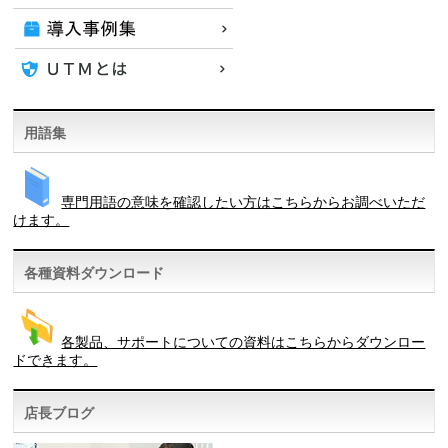
用語集
専門用語の意味を確認したい方はこちらからお調べいただ
けます。
各種資料ダウンロード
各製品、サポートについての資料はこちらからダウンロー
ドできます。
店長ブログ