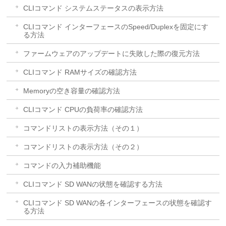
CLIコマンド システムステータスの表示方法
CLIコマンド インターフェースのSpeed/Duplexを固定にす
る方法
ファームウェアのアップデートに失敗した際の復元方法
CLIコマンド RAMサイズの確認方法
Memoryの空き容量の確認方法
CLIコマンド CPUの負荷率の確認方法
コマンドリストの表示方法（その１）
コマンドリストの表示方法（その２）
コマンドの入力補助機能
CLIコマンド SD WANの状態を確認する方法
CLIコマンド SD WANの各インターフェースの状態を確認す
る方法