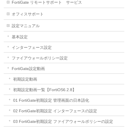
FortiGate リモートサポート サービス
オフィスサポート
設定マニュアル
基本設定
インターフェース設定
ファイアウォールポリシー設定
FortiGate設定動画
初期設定動画
初期設定動画一覧【FortiOS6.2.8】
01 FortiGate初期設定 管理画面の日本語化
02 FortiGate初期設定 インターフェースの設定
03 FortiGate初期設定 ファイアウォールポリシーの設定