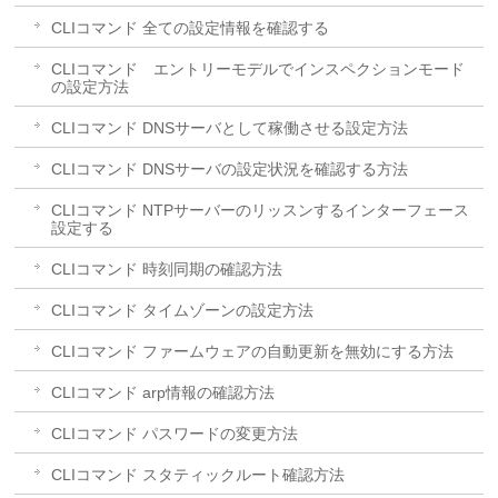
CLIコマンド 全ての設定情報を確認する
CLIコマンド エントリーモデルでインスペクションモード
の設定方法
CLIコマンド DNSサーバとして稼働させる設定方法
CLIコマンド DNSサーバの設定状況を確認する方法
CLIコマンド NTPサーバーのリッスンするインターフェース
設定する
CLIコマンド 時刻同期の確認方法
CLIコマンド タイムゾーンの設定方法
CLIコマンド ファームウェアの自動更新を無効にする方法
CLIコマンド arp情報の確認方法
CLIコマンド パスワードの変更方法
CLIコマンド スタティックルート確認方法