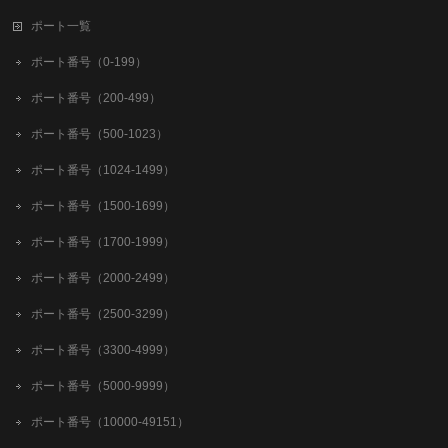
ポート一覧
ポート番号（0-199）
ポート番号（200-499）
ポート番号（500-1023）
ポート番号（1024-1499）
ポート番号（1500-1699）
ポート番号（1700-1999）
ポート番号（2000-2499）
ポート番号（2500-3299）
ポート番号（3300-4999）
ポート番号（5000-9999）
ポート番号（10000-49151）