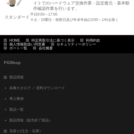
イトでのハードウェア交換作業・設定復元・基本動
作確認作業を行います。
平日9:00～17:00
スタンダード
※土・日曜日・祝祭日及び年末年始(12/30～1/4)を除く
HOME
特定商取引法に基づく表示
利用約款
個人情報取扱い同意書
セキュリティーポリシー
ポート一覧
会社概要
FGShop
製品情報
各種カタログ ／ 資料ダウンロード
導入事例
製品一覧
製品情報（販売終了製品）
見積り(注文・在庫）