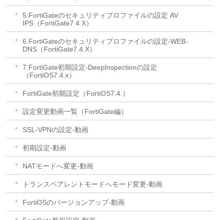
5.FortiGateのセキュリティプロファイルの設定 AV
IPS（FortiGate7 4 X）
6.FortiGateのセキュリティプロファイルの設定-WEB-
DNS（FortiGate7.4.X）
7.FortiGate初期設定-DeepInspectionの設定
（FortiOS7.4.x）
FortiGate初期設定（FortiOS7.4.）
設定変更動画一覧（FortiGate編）
SSL-VPNの設定-動画
初期設定-動画
NATモードへ変更-動画
トランスペアレントモードへモード変更-動画
FortiOSのバージョンアップ-動画