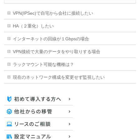
VPN(IPSec)で自宅から会社に接続したい
HA（２重化）したい
インターネットの回線が１Gbpsの場合
VPN接続で大量のデータをやり取りする場合
ラックマウント可能な機種は？
現在のネットワーク構成を変更せず監視したい