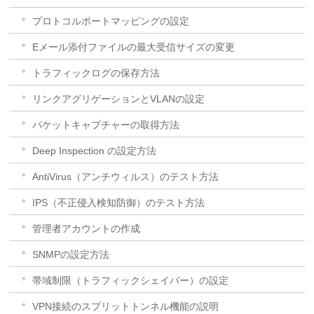
プロトコルポートマッピングの設定
Eメール添付ファイルの最大受信サイズの変更
トラフィックログの保存方法
リンクアグリゲーションとVLANの設定
パケットキャプチャーの取得方法
Deep Inspection の設定方法
AntiVirus（アンチウィルス）のテスト方法
IPS（不正侵入検知防御）のテスト方法
管理者アカウントの作成
SNMPの設定方法
帯域制限（トラフィックシェイバー）の設定
VPN接続のスプリットトンネル機能の説明