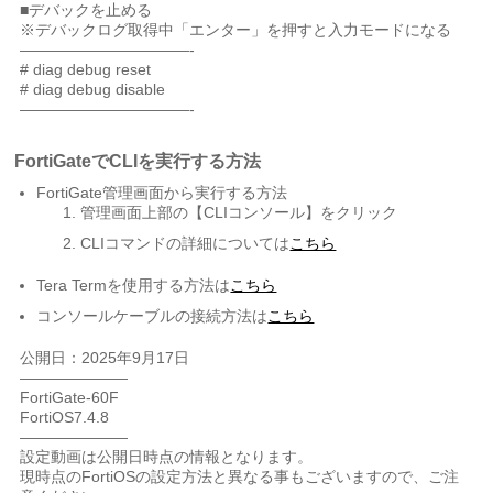
■デバックを止める
※デバックログ取得中「エンター」を押すと入力モードになる
———————————-
# diag debug reset
# diag debug disable
———————————-
FortiGateでCLIを実行する方法
FortiGate管理画面から実行する方法
管理画面上部の【CLIコンソール】をクリック
CLIコマンドの詳細については
こちら
Tera Termを使用する方法は
こちら
コンソールケーブルの接続方法は
こちら
公開日：2025年9月17日
———————
FortiGate-60F
FortiOS7.4.8
———————
設定動画は公開日時点の情報となります。
現時点のFortiOSの設定方法と異なる事もございますので、ご注