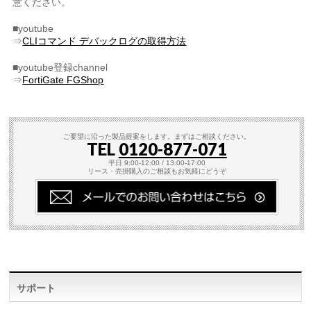
意ください。
■youtube
⇒
CLIコマンド デバックログの取得方法
■youtube登録channel
⇒
FortiGate FGShop
ご要望に沿った製品提案をします。まずはご相談ください。
TEL
0120-877-071
平日 9:00-12:00 / 13:00-17:00
リース・売掛購入のご相談もお気軽にどうぞ
サポート