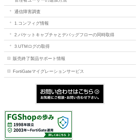
通信障害調査
1.コンフィグ情報
2.パケットキャプチャとデバッグフローの同時取得
3.UTMログの取得
販売終了製品サポート情報
FortiGateマイグレーションサービス