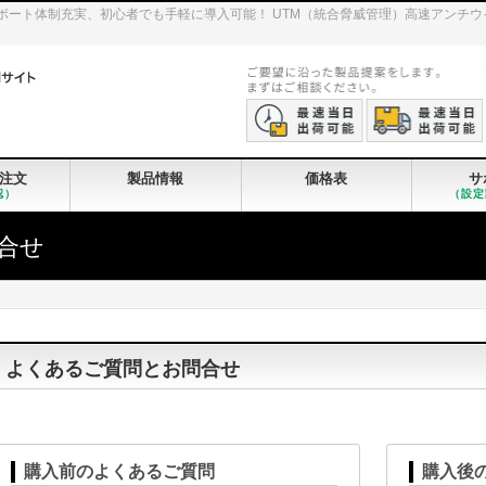
iGateのサポート体制充実、初心者でも手軽に導入可能！ UTM（統合脅威管理）高速ア
注文
製品情報
価格表
サ
認）
（設定
合せ
よくあるご質問とお問合せ
購入前のよくあるご質問
購入後