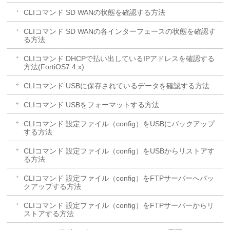
CLIコマンド SD WANの状態を確認する方法
CLIコマンド SD WANの各インターフェースの状態を確認す
る方法
CLIコマンド DHCPで払い出しているIPアドレスを確認する
方法(FortiOS7.4.x)
CLIコマンド USBに保存されているデータを確認する方法
CLIコマンド USBをフォーマットする方法
CLIコマンド 設定ファイル（config）をUSBにバックアップ
する方法
CLIコマンド 設定ファイル（config）をUSBからリストアす
る方法
CLIコマンド 設定ファイル（config）をFTPサーバーへバッ
クアップする方法
CLIコマンド 設定ファイル（config）をFTPサーバーからリ
ストアする方法