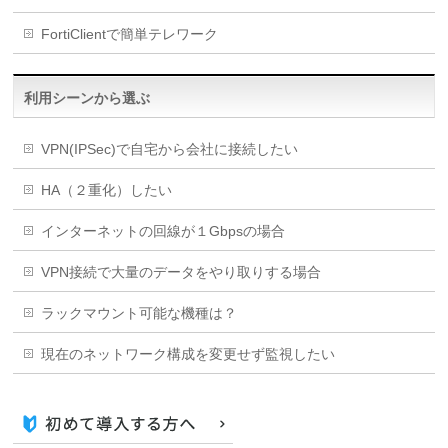
FortiClientで簡単テレワーク
利用シーンから選ぶ
VPN(IPSec)で自宅から会社に接続したい
HA（２重化）したい
インターネットの回線が１Gbpsの場合
VPN接続で大量のデータをやり取りする場合
ラックマウント可能な機種は？
現在のネットワーク構成を変更せず監視したい