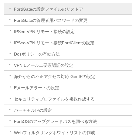
FortiGateの設定ファイルのリストア
FortiGateの管理者用パスワードの変更
IPSec-VPN リモート接続の設定
IPSec-VPN リモート接続FortiClientの設定
Dosポリシーの有効方法
VPN Eメール二要素認証の設定
海外からの不正アクセス対応 GeoIPの設定
Eメールアラートの設定
セキュリティプロファイルを複数作成する
バーチャルIPの設定
FortiOSのアップグレードパスを調べる方法
Webフィルタリングホワイトリストの作成