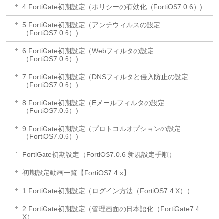
4.FortiGate初期設定（ポリシーの有効化（FortiOS7.0.6）)
5.FortiGate初期設定（アンチウィルスの設定
（FortiOS7.0.6）)
6.FortiGate初期設定（Webフィルタの設定
（FortiOS7.0.6）)
7.FortiGate初期設定（DNSフィルタと侵入防止の設定
（FortiOS7.0.6）)
8.FortiGate初期設定（Eメールフィルタの設定
（FortiOS7.0.6）)
9.FortiGate初期設定（プロトコルオプションの設定
（FortiOS7.0.6）)
FortiGate初期設定（FortiOS7.0.6 新規設定手順）
初期設定動画一覧【FortiOS7.4.x】
1.FortiGate初期設定（ログイン方法（FortiOS7.4.X））
2.FortiGate初期設定（管理画面の日本語化（FortiGate7 4
X）