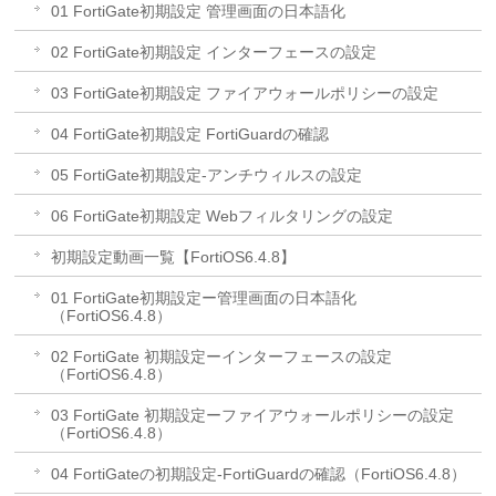
01 FortiGate初期設定 管理画面の日本語化
02 FortiGate初期設定 インターフェースの設定
03 FortiGate初期設定 ファイアウォールポリシーの設定
04 FortiGate初期設定 FortiGuardの確認
05 FortiGate初期設定-アンチウィルスの設定
06 FortiGate初期設定 Webフィルタリングの設定
初期設定動画一覧【FortiOS6.4.8】
01 FortiGate初期設定ー管理画面の日本語化
（FortiOS6.4.8）
02 FortiGate 初期設定ーインターフェースの設定
（FortiOS6.4.8）
03 FortiGate 初期設定ーファイアウォールポリシーの設定
（FortiOS6.4.8）
04 FortiGateの初期設定-FortiGuardの確認（FortiOS6.4.8）