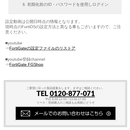
初期化前のID・パスワードを使用しログイン
設定動画は公開日時点の情報となります。
現時点のFortiOSの設定方法と異なる事もございますので、ご注
意ください。
■youtube
⇒
FortiGateの設定ファイルのリストア
■youtube登録channel
⇒
FortiGate FGShop
ご要望に沿った製品提案をします。まずはご相談ください。
TEL
0120-877-071
平日 9:00-12:00 / 13:00-17:00
リース・売掛購入のご相談もお気軽にどうぞ