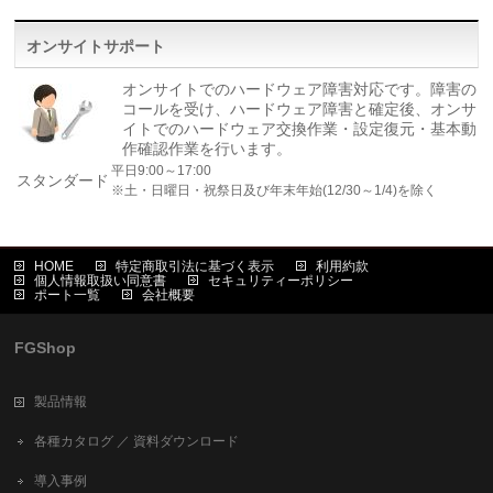
オンサイトサポート
オンサイトでのハードウェア障害対応です。障害の
コールを受け、ハードウェア障害と確定後、オンサ
イトでのハードウェア交換作業・設定復元・基本動
作確認作業を行います。
平日9:00～17:00
スタンダード
※土・日曜日・祝祭日及び年末年始(12/30～1/4)を除く
HOME
特定商取引法に基づく表示
利用約款
個人情報取扱い同意書
セキュリティーポリシー
ポート一覧
会社概要
FGShop
製品情報
各種カタログ ／ 資料ダウンロード
導入事例