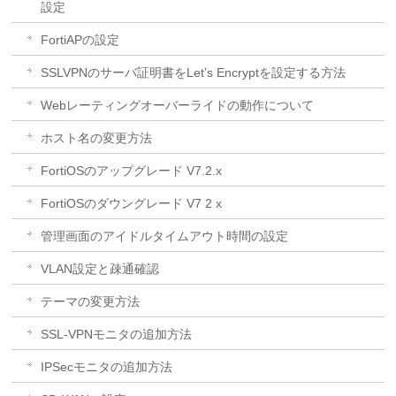
設定
FortiAPの設定
SSLVPNのサーバ証明書をLet’s Encryptを設定する方法
Webレーティングオーバーライドの動作について
ホスト名の変更方法
FortiOSのアップグレード V7.2.x
FortiOSのダウングレード V7 2 x
管理画面のアイドルタイムアウト時間の設定
VLAN設定と疎通確認
テーマの変更方法
SSL-VPNモニタの追加方法
IPSecモニタの追加方法