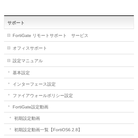
サポート
FortiGate リモートサポート サービス
オフィスサポート
設定マニュアル
基本設定
インターフェース設定
ファイアウォールポリシー設定
FortiGate設定動画
初期設定動画
初期設定動画一覧【FortiOS6.2.8】