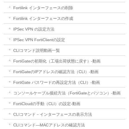
Fortilink インターフェースの削除
Fortilink インターフェースの作成
IPSec VPN の設定方法
IPSec VPN FortiClientの設定
CLIコマンド説明動画一覧
FortiGateの初期化（工場出荷状態に戻す）-動画
FortiGateのIPアドレスの確認方法（CLI）-動画
FortiGate パスワードの再設定方法（CLI）-動画
コンソールケーブル接続方法（FortiGateとパソコン）-動画
FortiCloudの手動（CLI）の設定-動画
CLIコマンド－インターフェースの表示方法
CLIコマンド―MACアドレスの確認方法