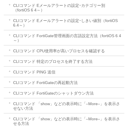
CLIコマンド Eメールアラートの設定ｰカテゴリー別
（fortiOS 6 4～）
CLIコマンド Eメールアラートの設定ｰしきい値別（fortiOS
6.4～）
CLIコマンド FortiGate管理画面の言語設定方法（fortiOS 6 4
～）
CLIコマンド CPU使用率が高いプロセスを確認する
CLIコマンド 特定のプロセスを終了する方法
CLIコマンド PING 送信
CLIコマンド FortiGateの再起動方法
CLIコマンド FortiGateのシャットダウン方法
CLIコマンド 「show」などの表示時に「–More–」を表示さ
せない方法
CLIコマンド 「show」などの表示時に「–More–」を表示さ
せる方法