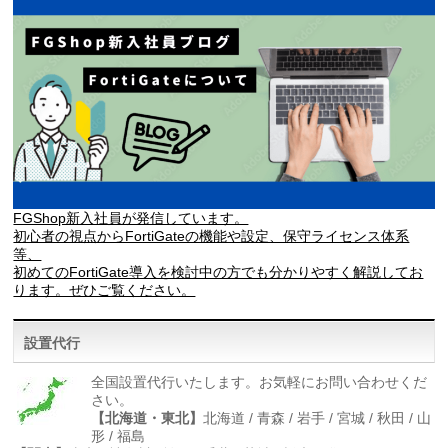
FGShop新入社員が発信しています。
初心者の視点からFortiGateの機能や設定、保守ライセンス体系
等、
初めてのFortiGate導入を検討中の方でも分かりやすく解説してお
ります。ぜひご覧ください。
設置代行
全国設置代行いたします。お気軽にお問い合わせくだ
さい。
【北海道・東北】
北海道 / 青森 / 岩手 / 宮城 / 秋田 / 山
形 / 福島