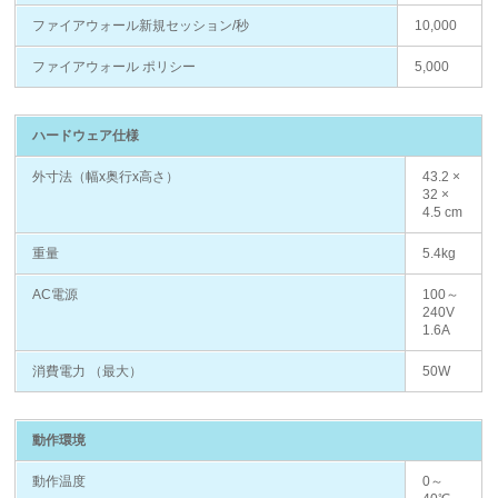
ファイアウォール新規セッション/秒
10,000
ファイアウォール ポリシー
5,000
ハードウェア仕様
外寸法（幅x奥行x高さ）
43.2 ×
32 ×
4.5 cm
重量
5.4kg
AC電源
100～
240V
1.6A
消費電力 （最大）
50W
動作環境
動作温度
0～