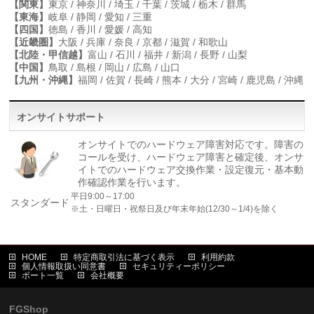
【関東】
東京 / 神奈川 / 埼玉 / 千葉 / 茨城 / 栃木 / 群馬
【東海】
岐阜 / 静岡 / 愛知 / 三重
【四国】
徳島 / 香川 / 愛媛 / 高知
【近畿圏】
大阪 / 兵庫 / 奈良 / 京都 / 滋賀 / 和歌山
【北陸・甲信越】
富山 / 石川 / 福井 / 新潟 / 長野 / 山梨
【中国】
鳥取 / 島根 / 岡山 / 広島 / 山口
【九州・沖縄】
福岡 / 佐賀 / 長崎 / 熊本 / 大分 / 宮崎 / 鹿児島 / 沖縄
オンサイトサポート
オンサイトでのハードウェア障害対応です。障害の
コールを受け、ハードウェア障害と確定後、オンサ
イトでのハードウェア交換作業・設定復元・基本動
作確認作業を行います。
平日9:00～17:00
スタンダード
※土・日曜日・祝祭日及び年末年始(12/30～1/4)を除く
HOME
特定商取引法に基づく表示
利用約款
個人情報取扱い同意書
セキュリティーポリシー
ポート一覧
会社概要
FGShop