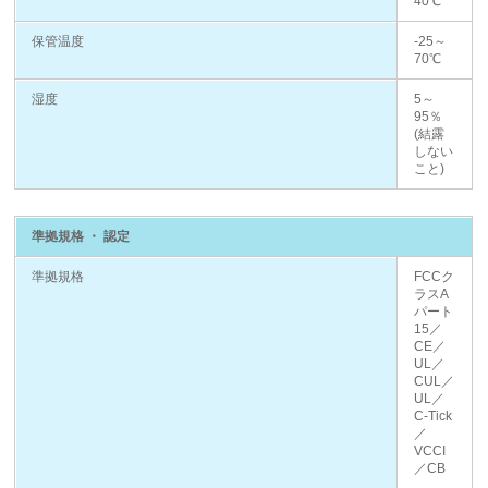
40℃
保管温度
-25～
70℃
湿度
5～
95％
(結露
しない
こと)
準拠規格 ・ 認定
準拠規格
FCCク
ラスA
パート
15／
CE／
UL／
CUL／
UL／
C-Tick
／
VCCI
／CB