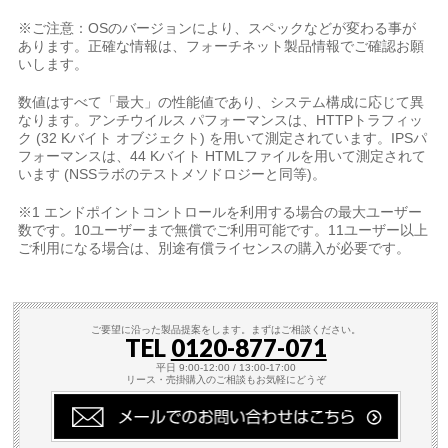
※ご注意：OSのバージョンにより、スペックなどが変わる事が
あります。正確な情報は、フォーチネット製品情報でご確認お願
いします。
数値はすべて「最大」の性能値であり、システム構成に応じて異
なります。アンチウイルス パフォーマンスは、HTTPトラフィッ
ク (32 Kバイト オブジェクト) を用いて測定されています。IPSパ
フォーマンスは、44 Kバイト HTMLファイルを用いて測定されて
います (NSSラボのテストメソドロジーと同等)。
※1 エンドポイントコントロールを利用する場合の最大ユーザー
数です。10ユーザーまで無償でご利用可能です。11ユーザー以上
ご利用になる場合は、別途有償ライセンスの購入が必要です。
ご要望に沿った製品提案をします。まずはご相談ください。
TEL
0120-877-071
平日 9:00-12:00 / 13:00-17:00
リース・売掛購入のご相談もお気軽にどうぞ