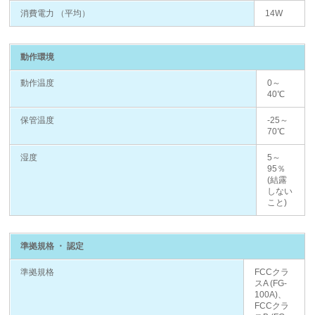
消費電力 （平均）
14W
動作環境
動作温度
0～
40℃
保管温度
-25～
70℃
湿度
5～
95％
(結露
しない
こと)
準拠規格 ・ 認定
準拠規格
FCCクラ
スA (FG-
100A)、
FCCクラ