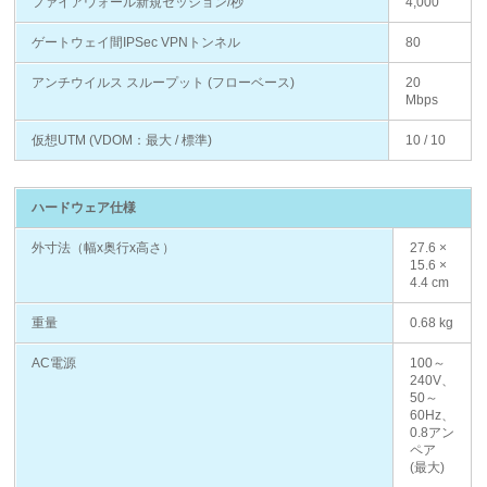
ファイアウォール新規セッション/秒
4,000
ゲートウェイ間IPSec VPNトンネル
80
アンチウイルス スループット (フローベース)
20
Mbps
仮想UTM (VDOM：最大 / 標準)
10 / 10
ハードウェア仕様
外寸法（幅x奥行x高さ）
27.6 ×
15.6 ×
4.4 cm
重量
0.68 kg
AC電源
100～
240V、
50～
60Hz、
0.8アン
ペア
(最大)