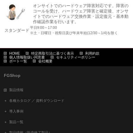
オンサイトでのハードウェア障害対応です。障害の
コールを受け、ハードウェア障害と確定後、オンサ
イトでのハードウェア交換作業・設定復元・基本動
作確認作業を行います。
平日9:00～17:00
スタンダード
※土・日曜日・祝祭日及び年末年始(12/30～1/4)を除く
HOME
特定商取引法に基づく表示
利用約款
個人情報取扱い同意書
セキュリティーポリシー
ポート一覧
会社概要
FGShop
製品情報
各種カタログ ／ 資料ダウンロード
導入事例
製品一覧
製品情報（販売終了製品）