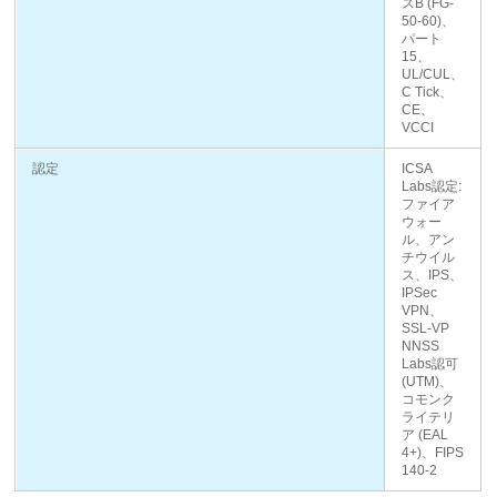
スB (FG-
50-60)、
パート
15、
UL/CUL、
C Tick、
CE、
VCCI
認定
ICSA
Labs認定:
ファイア
ウォー
ル、アン
チウイル
ス、IPS、
IPSec
VPN、
SSL-VP
NNSS
Labs認可
(UTM)、
コモンク
ライテリ
ア (EAL
4+)、FIPS
140-2