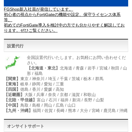
FGShop新入社員が発信しています。
初心者の視点からFortiGateの機能や設定、保守ライセンス体系
等、
初めてのFortiGate導入を検討中の方でも分かりやすく解説してお
ります。ぜひご覧ください。
設置代行
全国設置代行いたします。お気軽にお問い合わせくだ
さい。
【北海道・東北】
北海道 / 青森 / 岩手 / 宮城 / 秋田 / 山
形 / 福島
【関東】
東京 / 神奈川 / 埼玉 / 千葉 / 茨城 / 栃木 / 群馬
【東海】
岐阜 / 静岡 / 愛知 / 三重
【四国】
徳島 / 香川 / 愛媛 / 高知
【近畿圏】
大阪 / 兵庫 / 奈良 / 京都 / 滋賀 / 和歌山
【北陸・甲信越】
富山 / 石川 / 福井 / 新潟 / 長野 / 山梨
【中国】
鳥取 / 島根 / 岡山 / 広島 / 山口
【九州・沖縄】
福岡 / 佐賀 / 長崎 / 熊本 / 大分 / 宮崎 / 鹿児島 / 沖縄
オンサイトサポート