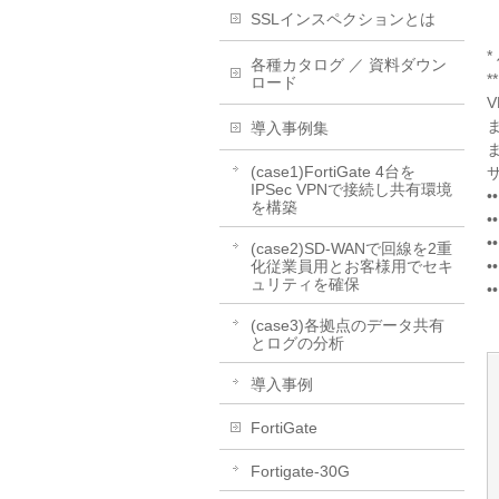
SSLインスペクションとは
*
各種カタログ ／ 資料ダウン
ロード
V
導入事例集
(case1)FortiGate 4台を
IPSec VPNで接続し共有環境
•
を構築
•
•
(case2)SD-WANで回線を2重
化従業員用とお客様用でセキ
•
ュリティを確保
•
(case3)各拠点のデータ共有
とログの分析
導入事例
FortiGate
Fortigate-30G