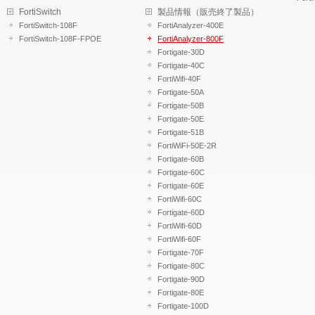
FortiSwitch
製品情報（販売終了製品）
FortiSwitch-108F
FortiAnalyzer-400E
FortiSwitch-108F-FPOE
FortiAnalyzer-800F
Fortigate-30D
Fortigate-40C
FortiWifi-40F
Fortigate-50A
Fortigate-50B
Fortigate-50E
Fortigate-51B
FortiWiFi-50E-2R
Fortigate-60B
Fortigate-60C
Fortigate-60E
FortiWifi-60C
Fortigate-60D
FortiWifi-60D
FortiWifi-60F
Fortigate-70F
Fortigate-80C
Fortigate-90D
Fortigate-80E
Fortigate-100D