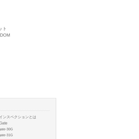
ニット
DOM
Lインスペクションとは
iGate
gate-30G
gate-31G