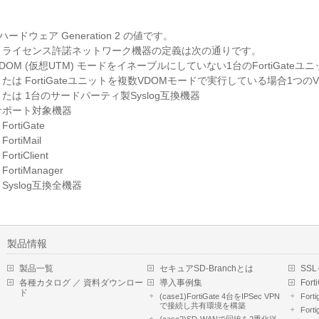
 ハードウェア Generation 2 の値です。
** ライセンス許諾ネットワーク機器の定義は次の通りです。
DOM (仮想UTM) モードをイネーブルにしていない1台のFortiGateユ
または FortiGateユニットを複数VDOMモードで実行している場合1つのV
または 1台のサードパーティ製Syslog互換機器
サポート対象機器
• FortiGate
• FortiMail
• FortiClient
• FortiManager
• Syslog互換全機器
製品情報
製品一覧
セキュアSD-Branchとは
SS
各種カタログ ／ 資料ダウンロー
導入事例集
Fort
ド
(case1)FortiGate 4台をIPSec VPN
Forti
で接続し共有環境を構築
Forti
(case2)SD-WANで回線を2重化従