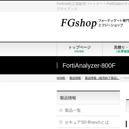
Fortinet社正規販売パートナー！Fort
プライアンス
トップページ
見積り・
HOME
(在庫確
FortiAnalyzer-800F
HOME
»
製品情報
»
製品情報（販売終了製品）
»
For
製品情報
製品一覧
セキュアSD-Branchとは