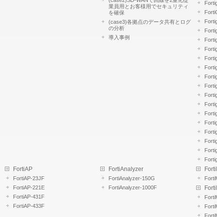
Forti
業員用とお客様用でセキュリティ
Fort
を確保
Forti
(case3)各拠点のデータ共有とログ
の分析
Forti
導入事例
Forti
Forti
Forti
Forti
Fort
Forti
Fort
Fort
Fort
Fort
Forti
Forti
Forti
Forti
FortiAP
FortiAnalyzer
Fort
FortiAP-23JF
FortiAnalyzer-150G
Fort
FortiAP-221E
FortiAnalyzer-1000F
Forti
FortiAP-431F
Forti
FortiAP-433F
Forti
Forti