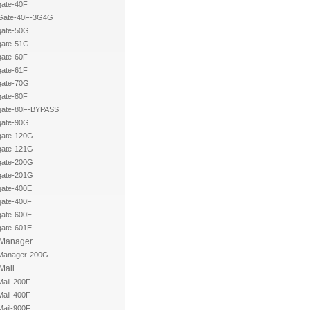
gate-40F
iGate-40F-3G4G
gate-50G
gate-51G
gate-60F
gate-61F
gate-70G
gate-80F
igate-80F-BYPASS
gate-90G
igate-120G
igate-121G
igate-200G
igate-201G
gate-400E
gate-400F
gate-600E
gate-601E
iManager
iManager-200G
Mail
Mail-200F
Mail-400F
Mail-900F