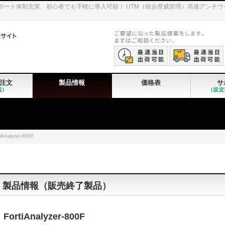
iGateのサポート体制充実、初心者でも手軽に導入可能！ UTM（統合脅威管理）高速ア
注文
製品情報
価格表
サ
認）
（設定
tiAnalyzer-800F
製品情報（販売終了製品）
FortiAnalyzer-800F