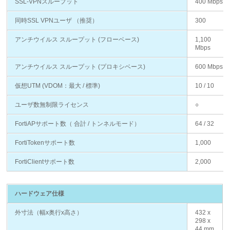
SSL-VPNスループット
400 Mbps
同時SSL VPNユーザ （推奨）
300
アンチウイルス スループット (フローベース)
1,100
Mbps
アンチウイルス スループット (プロキシベース)
600 Mbps
仮想UTM (VDOM：最大 / 標準)
10 / 10
ユーザ数無制限ライセンス
○
FortiAPサポート数（ 合計 / トンネルモード）
64 / 32
FortiTokenサポート数
1,000
FortiClientサポート数
2,000
ハードウェア仕様
外寸法（幅x奥行x高さ）
432 x
298 x
44 mm