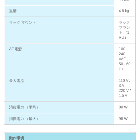
重量
4.8 kg
ラック マウント
ラック
マウン
ト （1
RU）
AC電源
100 -
240
VAC、
50 - 60
Hz
最大電流
110 V /
3 A、
220 V /
1.5 A
消費電力 （平均）
80 W
消費電力 （最大）
98 W
動作環境