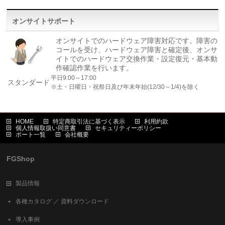
オンサイトサポート
オンサイトでのハードウェア障害対応です。障害の
コールを受け、ハードウェア障害と確定後、オンサ
イトでのハードウェア交換作業・設定復元・基本動
作確認作業を行います。
平日9:00～17:00
スタンダード
※土・日曜日・祝祭日及び年末年始(12/30～1/4)を除く
HOME
特定商取引法に基づく表示
利用約款
個人情報取扱い同意書
セキュリティーポリシー
ポート一覧
会社概要
FGShop
製品情報
各種カタログ ／ 資料ダウンロード
導入事例