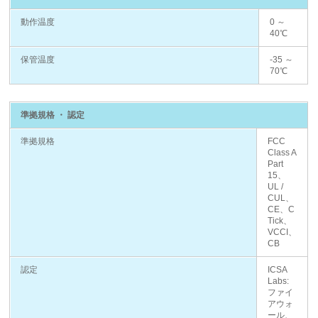
動作温度
0 ～
40℃
保管温度
-35 ～
70℃
準拠規格 ・ 認定
準拠規格
FCC
Class A
Part
15、
UL /
CUL、
CE、C
Tick、
VCCI、
CB
認定
ICSA
Labs:
ファイ
アウォ
ール、