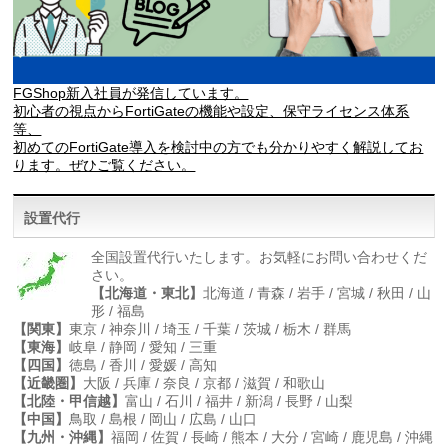
FGShop新入社員が発信しています。
初心者の視点からFortiGateの機能や設定、保守ライセンス体系
等、
初めてのFortiGate導入を検討中の方でも分かりやすく解説してお
ります。ぜひご覧ください。
設置代行
全国設置代行いたします。お気軽にお問い合わせくだ
さい。
【北海道・東北】
北海道 / 青森 / 岩手 / 宮城 / 秋田 / 山
形 / 福島
【関東】
東京 / 神奈川 / 埼玉 / 千葉 / 茨城 / 栃木 / 群馬
【東海】
岐阜 / 静岡 / 愛知 / 三重
【四国】
徳島 / 香川 / 愛媛 / 高知
【近畿圏】
大阪 / 兵庫 / 奈良 / 京都 / 滋賀 / 和歌山
【北陸・甲信越】
富山 / 石川 / 福井 / 新潟 / 長野 / 山梨
【中国】
鳥取 / 島根 / 岡山 / 広島 / 山口
【九州・沖縄】
福岡 / 佐賀 / 長崎 / 熊本 / 大分 / 宮崎 / 鹿児島 / 沖縄