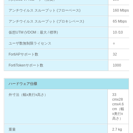
アンチウイルス スループット (フローベース)
160 Mbps
アンチウイルス スループット (プロキシベース)
65 Mbps
仮想UTM (VDOM：最大 / 標準)
10 /10
ユーザ数無制限ライセンス
○
FortiAPサポート数
32
FortiTokenサポート数
1000
ハードウェア仕様
外寸法（幅x奥行x高さ）
33
cmx28
cmx4.6
cm（幅
x奥行x
高さ）
重量
2.7 kg