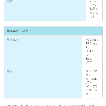
湿度
20 ～
80%（
結露し
ないこ
と）
準拠規格 ・ 認定
準拠規格
FCC Part
15 Class
A、
UL/CUL、
CE、C
Tick、
VCCI
認定
ファイア
ウォー
ル、SSL
VPN、
IPS、アン
チウイル
ス