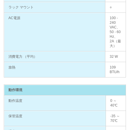
ラック マウント
○
AC電源
100 -
240
VAC、
50 - 60
Hz、
2A（最
大）
消費電力 （平均）
32 W
放熱
109
BTU/h
動作環境
動作温度
0 ～
40℃
保管温度
-35 ～
70℃