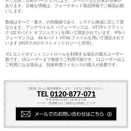
※ご注意：OSのバージョンにより、スペックなどが変わる事が
あります。正確な情報は、フォーチネット製品情報でご確認お願
いします。
数値はすべて「最大」の性能値であり、システム構成に応じて異
なります。アンチウイルス パフォーマンスは、HTTPトラフィッ
ク (32 Kバイト オブジェクト) を用いて測定されています。IPSパ
フォーマンスは、44 Kバイト HTMLファイルを用いて測定されて
います (NSSラボのテストメソドロジーと同等)。
※1 エンドポイントコントロールを利用する場合の最大ユーザー
数です。10ユーザーまで無償でご利用可能です。11ユーザー以上
ご利用になる場合は、別途有償ライセンスの購入が必要です。
ご要望に沿った製品提案をします。まずはご相談ください。
TEL
0120-877-071
平日 9:00-12:00 / 13:00-17:00
リース・売掛購入のご相談もお気軽にどうぞ