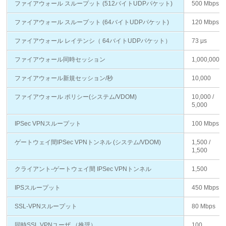
ファイアウォール スループット (512バイトUDPパケット)
500 Mbps
ファイアウォール スループット (64バイトUDPパケット)
120 Mbps
ファイアウォール レイテンシ（ 64バイトUDPパケット）
73 μs
ファイアウォール同時セッション
1,000,000
ファイアウォール新規セッション/秒
10,000
ファイアウォール ポリシー(システム/VDOM)
10,000 /
5,000
IPSec VPNスループット
100 Mbps
ゲートウェイ間IPSec VPNトンネル (システム/VDOM)
1,500 /
1,500
クライアント-ゲートウェイ間 IPSec VPNトンネル
1,500
IPSスループット
450 Mbps
SSL-VPNスループット
80 Mbps
同時SSL VPNユーザ （推奨）
100