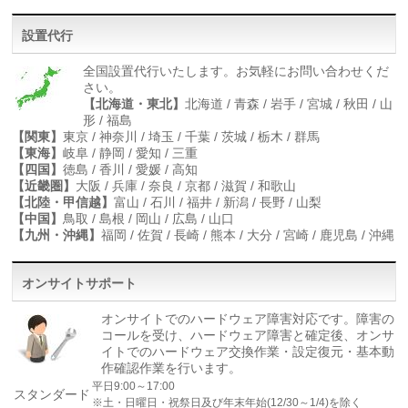
設置代行
全国設置代行いたします。お気軽にお問い合わせくだ
さい。
【北海道・東北】
北海道 / 青森 / 岩手 / 宮城 / 秋田 / 山
形 / 福島
【関東】
東京 / 神奈川 / 埼玉 / 千葉 / 茨城 / 栃木 / 群馬
【東海】
岐阜 / 静岡 / 愛知 / 三重
【四国】
徳島 / 香川 / 愛媛 / 高知
【近畿圏】
大阪 / 兵庫 / 奈良 / 京都 / 滋賀 / 和歌山
【北陸・甲信越】
富山 / 石川 / 福井 / 新潟 / 長野 / 山梨
【中国】
鳥取 / 島根 / 岡山 / 広島 / 山口
【九州・沖縄】
福岡 / 佐賀 / 長崎 / 熊本 / 大分 / 宮崎 / 鹿児島 / 沖縄
オンサイトサポート
オンサイトでのハードウェア障害対応です。障害の
コールを受け、ハードウェア障害と確定後、オンサ
イトでのハードウェア交換作業・設定復元・基本動
作確認作業を行います。
平日9:00～17:00
スタンダード
※土・日曜日・祝祭日及び年末年始(12/30～1/4)を除く