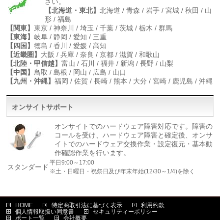
さい。
【北海道・東北】
北海道 / 青森 / 岩手 / 宮城 / 秋田 / 山
形 / 福島
【関東】
東京 / 神奈川 / 埼玉 / 千葉 / 茨城 / 栃木 / 群馬
【東海】
岐阜 / 静岡 / 愛知 / 三重
【四国】
徳島 / 香川 / 愛媛 / 高知
【近畿圏】
大阪 / 兵庫 / 奈良 / 京都 / 滋賀 / 和歌山
【北陸・甲信越】
富山 / 石川 / 福井 / 新潟 / 長野 / 山梨
【中国】
鳥取 / 島根 / 岡山 / 広島 / 山口
【九州・沖縄】
福岡 / 佐賀 / 長崎 / 熊本 / 大分 / 宮崎 / 鹿児島 / 沖縄
オンサイトサポート
オンサイトでのハードウェア障害対応です。障害の
コールを受け、ハードウェア障害と確定後、オンサ
イトでのハードウェア交換作業・設定復元・基本動
作確認作業を行います。
平日9:00～17:00
スタンダード
※土・日曜日・祝祭日及び年末年始(12/30～1/4)を除く
HOME
特定商取引法に基づく表示
利用約款
個人情報取扱い同意書
セキュリティーポリシー
ポート一覧
会社概要