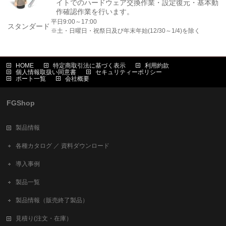
イトでのハードウェア交換作業・設定復元・基本動
作確認作業を行います。
平日9:00～17:00
スタンダード
※土・日曜日・祝祭日及び年末年始(12/30～1/4)を除く
HOME
特定商取引法に基づく表示
利用約款
個人情報取扱い同意書
セキュリティーポリシー
ポート一覧
会社概要
FGShop
製品情報
各種カタログ ／ 資料ダウンロード
導入事例
製品一覧
製品情報（販売終了製品）
見積り(注文・在庫）