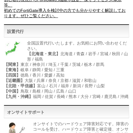
等、
初めてのFortiGate導入を検討中の方でも分かりやすく解説してお
ります。ぜひご覧ください。
設置代行
全国設置代行いたします。お気軽にお問い合わせくだ
さい。
【北海道・東北】
北海道 / 青森 / 岩手 / 宮城 / 秋田 / 山
形 / 福島
【関東】
東京 / 神奈川 / 埼玉 / 千葉 / 茨城 / 栃木 / 群馬
【東海】
岐阜 / 静岡 / 愛知 / 三重
【四国】
徳島 / 香川 / 愛媛 / 高知
【近畿圏】
大阪 / 兵庫 / 奈良 / 京都 / 滋賀 / 和歌山
【北陸・甲信越】
富山 / 石川 / 福井 / 新潟 / 長野 / 山梨
【中国】
鳥取 / 島根 / 岡山 / 広島 / 山口
【九州・沖縄】
福岡 / 佐賀 / 長崎 / 熊本 / 大分 / 宮崎 / 鹿児島 / 沖縄
オンサイトサポート
オンサイトでのハードウェア障害対応です。障害の
コールを受け、ハードウェア障害と確定後、オンサ