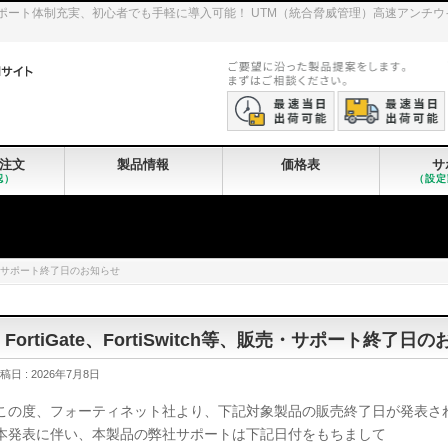
iGateのサポート体制充実、初心者でも手軽に導入可能！ UTM（統合脅威管理）高速ア
注文
製品情報
価格表
サ
認）
（設定
等、販売・サポート終了日のお知らせ
FortiGate、FortiSwitch等、販売・サポート終了日
稿日 : 2026年7月8日
この度、フォーティネット社より、下記対象製品の販売終了日が発表さ
本発表に伴い、本製品の弊社サポートは下記日付をもちまして