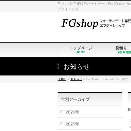
Fortinet社正規販売パートナー！Fort
プライアンス
トップページ
見積り・
HOME
(在庫確
お知らせ
HOME
»
お知らせ
»
FortiGate、FortiSwitch
年別アーカイブ
投
2026年
2025年