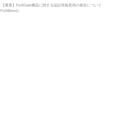
←
【重要】FortiGate機器に関する認証情報悪用の報告について
FortiBleed）