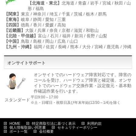
【北海道・東北】
北海道 / 青森 / 岩手 / 宮城 / 秋田 / 山
形 / 福島
【関東】
東京 / 神奈川 / 埼玉 / 千葉 / 茨城 / 栃木 / 群馬
【東海】
岐阜 / 静岡 / 愛知 / 三重
【四国】
徳島 / 香川 / 愛媛 / 高知
【近畿圏】
大阪 / 兵庫 / 奈良 / 京都 / 滋賀 / 和歌山
【北陸・甲信越】
富山 / 石川 / 福井 / 新潟 / 長野 / 山梨
【中国】
鳥取 / 島根 / 岡山 / 広島 / 山口
【九州・沖縄】
福岡 / 佐賀 / 長崎 / 熊本 / 大分 / 宮崎 / 鹿児島 / 沖縄
オンサイトサポート
オンサイトでのハードウェア障害対応です。障害の
コールを受け、ハードウェア障害と確定後、オンサ
イトでのハードウェア交換作業・設定復元・基本動
作確認作業を行います。
平日9:00～17:00
スタンダード
※土・日曜日・祝祭日及び年末年始(12/30～1/4)を除く
HOME
特定商取引法に基づく表示
利用約款
個人情報取扱い同意書
セキュリティーポリシー
ポート一覧
会社概要