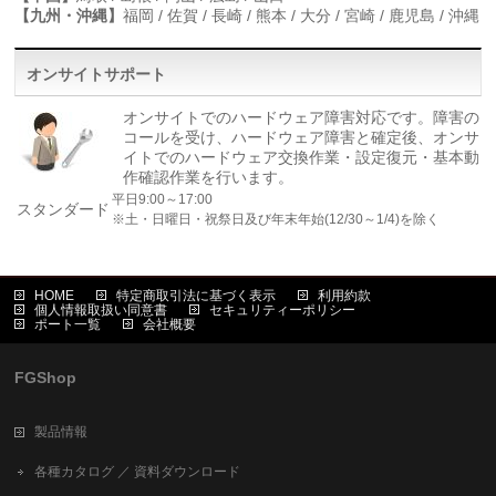
【九州・沖縄】
福岡 / 佐賀 / 長崎 / 熊本 / 大分 / 宮崎 / 鹿児島 / 沖縄
オンサイトサポート
オンサイトでのハードウェア障害対応です。障害の
コールを受け、ハードウェア障害と確定後、オンサ
イトでのハードウェア交換作業・設定復元・基本動
作確認作業を行います。
平日9:00～17:00
スタンダード
※土・日曜日・祝祭日及び年末年始(12/30～1/4)を除く
HOME
特定商取引法に基づく表示
利用約款
個人情報取扱い同意書
セキュリティーポリシー
ポート一覧
会社概要
FGShop
製品情報
各種カタログ ／ 資料ダウンロード