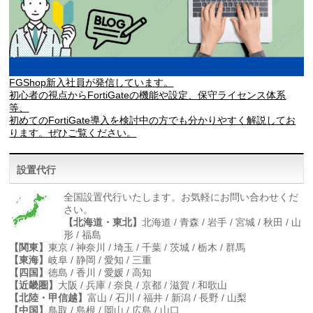
FGShop新入社員が発信しています。
初心者の視点からFortiGateの機能や設定、保守ライセンス体系
等、
初めてのFortiGate導入を検討中の方でも分かりやすく解説してお
ります。ぜひご覧ください。
設置代行
全国設置代行いたします。お気軽にお問い合わせくだ
さい。
【北海道・東北】
北海道 / 青森 / 岩手 / 宮城 / 秋田 / 山
形 / 福島
【関東】
東京 / 神奈川 / 埼玉 / 千葉 / 茨城 / 栃木 / 群馬
【東海】
岐阜 / 静岡 / 愛知 / 三重
【四国】
徳島 / 香川 / 愛媛 / 高知
【近畿圏】
大阪 / 兵庫 / 奈良 / 京都 / 滋賀 / 和歌山
【北陸・甲信越】
富山 / 石川 / 福井 / 新潟 / 長野 / 山梨
【中国】
鳥取 / 島根 / 岡山 / 広島 / 山口