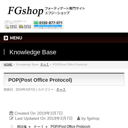
MENU
Knowledge Base
HOME
»
Knowledge Base
ＰーＴ
»
POP(Post Office Protocol)
POP(Post Office Protocol)
投稿日 : 2019年3月7日
カテゴリー :
ＰーＴ
Created On
2019年3月7日
Last Updated On
2019年3月7日
by
fgshop
▷
POP(Post Office Protocol)
用語集
ＰーＴ