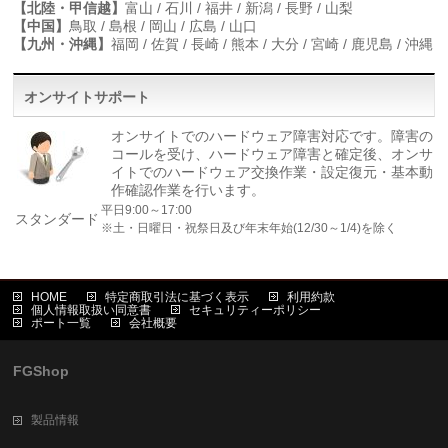
【北陸・甲信越】
富山 / 石川 / 福井 / 新潟 / 長野 / 山梨
【中国】
鳥取 / 島根 / 岡山 / 広島 / 山口
【九州・沖縄】
福岡 / 佐賀 / 長崎 / 熊本 / 大分 / 宮崎 / 鹿児島 / 沖縄
オンサイトサポート
オンサイトでのハードウェア障害対応です。障害の
コールを受け、ハードウェア障害と確定後、オンサ
イトでのハードウェア交換作業・設定復元・基本動
作確認作業を行います。
平日9:00～17:00
スタンダード
※土・日曜日・祝祭日及び年末年始(12/30～1/4)を除く
HOME
特定商取引法に基づく表示
利用約款
個人情報取扱い同意書
セキュリティーポリシー
ポート一覧
会社概要
FGShop
製品情報