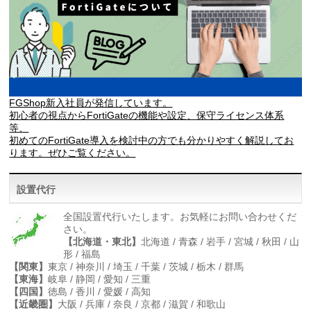
FGShop新入社員が発信しています。
初心者の視点からFortiGateの機能や設定、保守ライセンス体系
等、
初めてのFortiGate導入を検討中の方でも分かりやすく解説してお
ります。ぜひご覧ください。
設置代行
全国設置代行いたします。お気軽にお問い合わせくだ
さい。
【北海道・東北】
北海道 / 青森 / 岩手 / 宮城 / 秋田 / 山
形 / 福島
【関東】
東京 / 神奈川 / 埼玉 / 千葉 / 茨城 / 栃木 / 群馬
【東海】
岐阜 / 静岡 / 愛知 / 三重
【四国】
徳島 / 香川 / 愛媛 / 高知
【近畿圏】
大阪 / 兵庫 / 奈良 / 京都 / 滋賀 / 和歌山