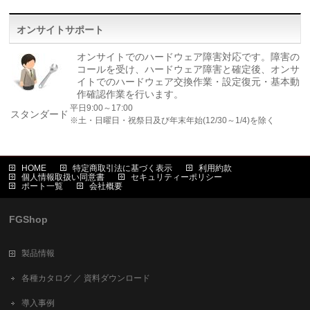
オンサイトサポート
オンサイトでのハードウェア障害対応です。障害の
コールを受け、ハードウェア障害と確定後、オンサ
イトでのハードウェア交換作業・設定復元・基本動
作確認作業を行います。
平日9:00～17:00
スタンダード
※土・日曜日・祝祭日及び年末年始(12/30～1/4)を除く
HOME
特定商取引法に基づく表示
利用約款
個人情報取扱い同意書
セキュリティーポリシー
ポート一覧
会社概要
FGShop
製品情報
各種カタログ ／ 資料ダウンロード
導入事例