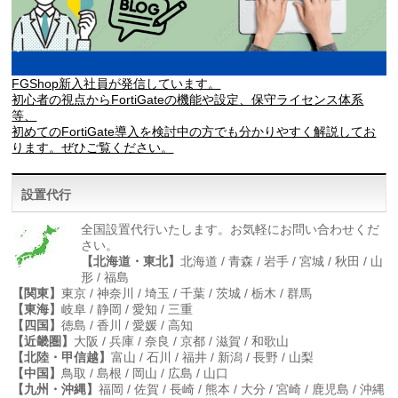
FGShop新入社員が発信しています。
初心者の視点からFortiGateの機能や設定、保守ライセンス体系
等、
初めてのFortiGate導入を検討中の方でも分かりやすく解説してお
ります。ぜひご覧ください。
設置代行
全国設置代行いたします。お気軽にお問い合わせくだ
さい。
【北海道・東北】
北海道 / 青森 / 岩手 / 宮城 / 秋田 / 山
形 / 福島
【関東】
東京 / 神奈川 / 埼玉 / 千葉 / 茨城 / 栃木 / 群馬
【東海】
岐阜 / 静岡 / 愛知 / 三重
【四国】
徳島 / 香川 / 愛媛 / 高知
【近畿圏】
大阪 / 兵庫 / 奈良 / 京都 / 滋賀 / 和歌山
【北陸・甲信越】
富山 / 石川 / 福井 / 新潟 / 長野 / 山梨
【中国】
鳥取 / 島根 / 岡山 / 広島 / 山口
【九州・沖縄】
福岡 / 佐賀 / 長崎 / 熊本 / 大分 / 宮崎 / 鹿児島 / 沖縄